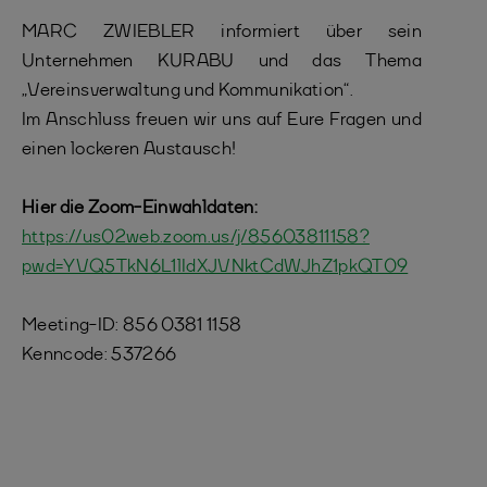
MARC ZWIEBLER informiert über sein
Unternehmen KURABU und das Thema
„Vereinsverwaltung und Kommunikation“.
Im Anschluss freuen wir uns auf Eure Fragen und
einen lockeren Austausch!
Hier die Zoom-Einwahldaten:
https://us02web.zoom.us/j/85603811158?
pwd=YVQ5TkN6L1lIdXJVNktCdWJhZ1pkQT09
Meeting-ID: 856 0381 1158
Kenncode: 537266