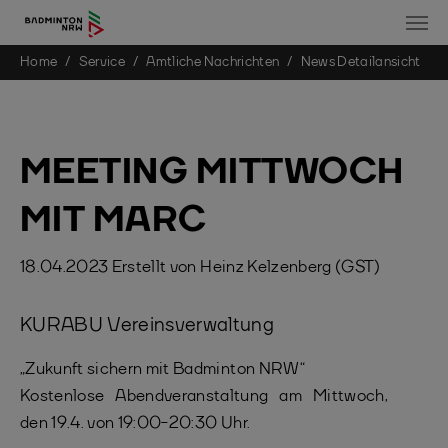
You are here:
Home
Service
Amtliche Nachrichten
News Detailansicht
Skip to main content
MEETING MITTWOCH
MIT MARC
18.04.2023
Erstellt von
Heinz Kelzenberg (GST)
KURABU Vereinsverwaltung
„Zukunft sichern mit Badminton NRW“
Kostenlose Abendveranstaltung am Mittwoch,
den 19.4. von 19:00-20:30 Uhr.