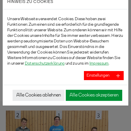
04.08.2026
Erstellt von
Henning Schade (RWU19)
HINWEIS ZU COOKIES
Frist beachten
Unsere Webseite verwendet Cookies. Diese haben zwei
Funktionen: Zum einen sind sie erforderlich für die grundlegende
02.08.2026
Erstellt von
Christian Berhorst (PM Spb)
Funktionalität unserer Website. Zum anderen können wir mit Hilfe
Staffeländerungen
der Cookies unsere Inhalte für Sie immer weiter verbessern. Hierzu
werden pseudonymisierte Daten von Website-Besuchern
gesammelt und ausgewertet. Das Einverständnis in die
Verwendung der Cookies können Sie jederzeit widerrufen.
28.07.2026
Erstellt von
Christian Berhorst (PM Spb)
Weitere Informationen zu Cookies auf dieser Website finden Sie
Countdown: Abgabe VRL
in unserer
Datenschutzerklärung
und zu uns im
Impressum
.
Einstellungen
Weitere News
Alle Cookies ablehnen
Alle Cookies akzeptieren