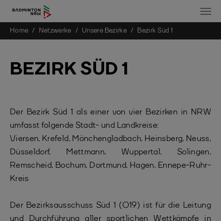
You are here:
Home
Netzwerke
Unsere Bezirke
Bezirk Süd 1
Skip to main content
BEZIRK SÜD 1
Der Bezirk Süd 1 als einer von vier Bezirken in NRW
umfasst folgende Stadt- und Landkreise:
Viersen, Krefeld, Mönchengladbach, Heinsberg, Neuss,
Düsseldorf, Mettmann, Wuppertal, Solingen,
Remscheid, Bochum, Dortmund, Hagen, Ennepe-Ruhr-
Kreis
Der Bezirksausschuss Süd 1 (O19) ist für die Leitung
und Durchführung aller sportlichen Wettkämpfe in