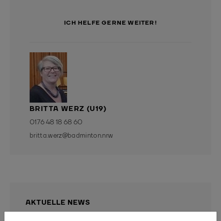
ICH HELFE GERNE WEITER!
BRITTA WERZ (U19)
0176 48 18 68 60
britta.werz@badminton.nrw
AKTUELLE NEWS