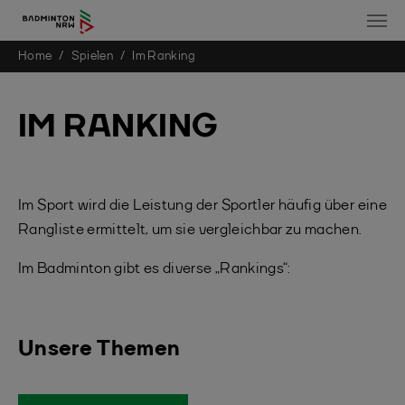
You are here:
Home
Spielen
Im Ranking
Skip to main content
IM RANKING
Im Sport wird die Leistung der Sportler häufig über eine
Rangliste ermittelt, um sie vergleichbar zu machen.
Im Badminton gibt es diverse „Rankings“:
Unsere Themen