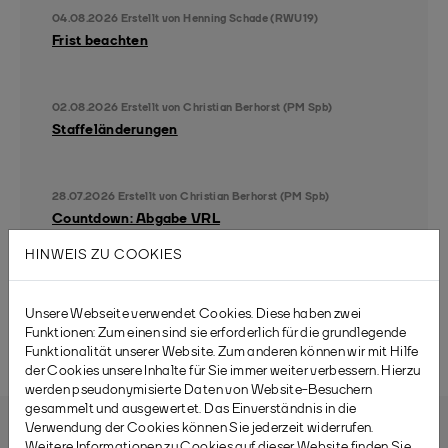
04.08.2026
Erstellt von
Henning Schade (RWU19)
Frist beachten
02.08.2026
Erstellt von
Christian Berhorst (PM Spb)
Staffeländerungen
28.07.2026
Erstellt von
Christian Berhorst (PM Spb)
Countdown: Abgabe VRL
HINWEIS ZU COOKIES
Weitere News
Unsere Webseite verwendet Cookies. Diese haben zwei
Funktionen: Zum einen sind sie erforderlich für die grundlegende
Funktionalität unserer Website. Zum anderen können wir mit Hilfe
der Cookies unsere Inhalte für Sie immer weiter verbessern. Hierzu
werden pseudonymisierte Daten von Website-Besuchern
gesammelt und ausgewertet. Das Einverständnis in die
Verwendung der Cookies können Sie jederzeit widerrufen.
Weitere Informationen zu Cookies auf dieser Website finden Sie