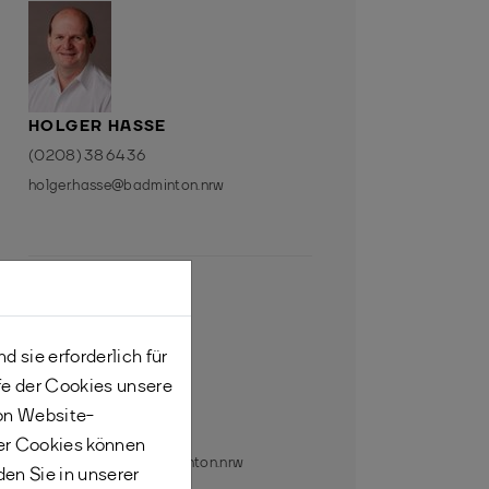
HOLGER HASSE
(0208) 38 64 36
holger.hasse@badminton.nrw
 sie erforderlich für
fe der Cookies unsere
ANKE BEDNARZIK
von Website-
(0208) 38 99 31 64
er Cookies können
anke.bednarzik@badminton.nrw
den Sie in unserer