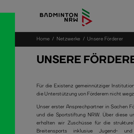
You are here:
Home
Netzwerke
Unsere Förderer
Skip to main content
UNSERE FÖRDER
Für die Existenz gemeinnütziger Institut
die Unterstützung von Förderern nicht weg
Unser erster Ansprechpartner in Sachen 
und die Sportstiftung NRW. Über diese
erhalten wir Zuschüsse für die struktur
Breitensports inklusive Jugend- und