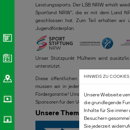
Leistungssports. Der LSB NRW erhält wieder
Sportland NRW", die er mit dem Land NR
geschlossen hat. Zum Teil erhalten wir
Jugendförderplan.
Unser Stützpunkt Mülheim wird zusätzlic
unterstützt.
HINWEIS ZU COOKIES
Diese öffentlichen Fördergelder sind a
müssen wir in jedem Jahr aufwendig beant
Fördergarantie! Umso wichtiger ist es also
Unsere Webseite verw
Sponsoren für den Verband zu gewinnen!
die grundlegende Fun
Inhalte für Sie imme
Unsere Themen
Besuchern gesammelt
Sie jederzeit widerru