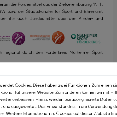
um die Fördermittel aus der Zielvereinbarung "Nr.1 :
W bzw. der Staatskanzlei für Sport und Ehrenamt
 über ihn auch Bundesmittel über den Kinder- und
h regional durch den Förderkreis Mülheimer Sport
n Voraussetzungen und Bedingungen geknüpft und
ragen und belegen. Es gibt also keine langfristige
, neben den gemeinnützigen Förderinstitutionen auch
endet Cookies. Diese haben zwei Funktionen: Zum einen sind
ktionalität unserer Website. Zum anderen können wir mit Hil
r weiter verbessern. Hierzu werden pseudonymisierte Daten 
 und ausgewertet. Das Einverständnis in die Verwendung d
fen. Weitere Informationen zu Cookies auf dieser Website fin