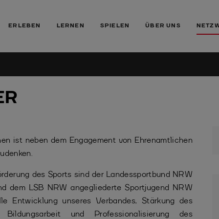
ERLEBEN
LERNEN
SPIELEN
ÜBER UNS
NETZ
ER
ionen ist neben dem Engagement von Ehrenamtlichen
zudenken.
Förderung des Sports sind der Landessportbund NRW
 und dem LSB NRW angegliederte Sportjugend NRW
elle Entwicklung unseres Verbandes, Stärkung des
 Bildungsarbeit und Professionalisierung des