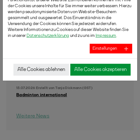
Funktionalität unserer Website. Zum anderen können wir mit Hilfe
der Cookies unsere Inhalte für Sie immer weiter verbessern. Hierzu
werden pseudonymisierte Daten von Website-Besuchern
gesammelt und ausgewertet. Das Einverständnis in die
AKTUELLE NEWS
Verwendung der Cookies können Sie jederzeit widerrufen.
Weitere Informationen zu Cookies auf dieser Website finden Sie
27.07.2026
Erstellt von
Badminton NRW
in unserer
Datenschutzerklärung
und zu uns im
Impressum
.
Fortbildung mit Jakob Høi
Einstellungen
15.07.2026
Erstellt von
Tanja Dickmann (GST)
U11-Kindertraining
Alle Cookies ablehnen
Alle Cookies akzeptieren
15.07.2026
Erstellt von
Tanja Dickmann (GST)
Badminton international
Weitere News