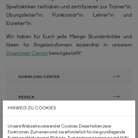
Spieltaktiken teilhaben und zertifizieren zur Trainer*in,
Übungsleiter*in, Funktionär*in, Lehrer*in und
Erzieher*in.
Wir haben für Euch jede Menge Stundenbilder und
Ideen für Angebotsformen kostenfrei in unserem
Download-Center
bereitgestellt!
DOWNLOAD-CENTER
REGELN
HINWEIS ZU COOKIES
TRAINERSUCHPORTAL
Unsere Webseite verwendet Cookies. Diese haben zwei
Funktionen: Zum einen sind sie erforderlich für die grundlegende