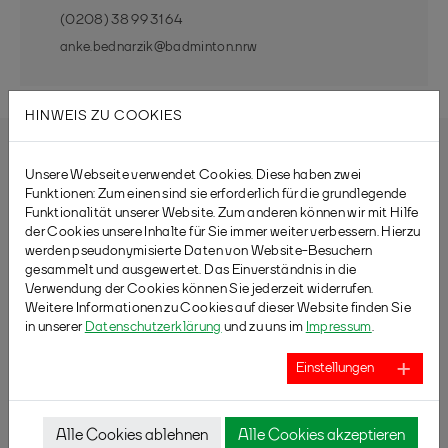
(0208) 38 99 31 64
anke.bednarzik@badminton.nrw
HINWEIS ZU COOKIES
Unsere Webseite verwendet Cookies. Diese haben zwei
Funktionen: Zum einen sind sie erforderlich für die grundlegende
Funktionalität unserer Website. Zum anderen können wir mit Hilfe
der Cookies unsere Inhalte für Sie immer weiter verbessern. Hierzu
werden pseudonymisierte Daten von Website-Besuchern
gesammelt und ausgewertet. Das Einverständnis in die
Verwendung der Cookies können Sie jederzeit widerrufen.
Weitere Informationen zu Cookies auf dieser Website finden Sie
in unserer
Datenschutzerklärung
und zu uns im
Impressum
.
Einstellungen
Alle Cookies ablehnen
Alle Cookies akzeptieren