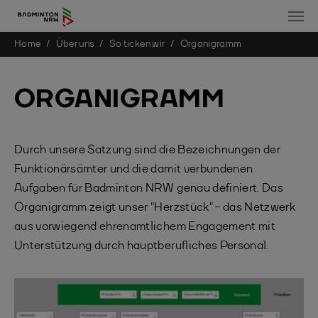
You are here:
Home
Über uns
So ticken wir
Organigramm
Skip to main content
ORGANIGRAMM
Durch unsere Satzung sind die Bezeichnungen der
Funktionärsämter und die damit verbundenen
Aufgaben für Badminton NRW genau definiert. Das
Organigramm zeigt unser "Herzstück" - das Netzwerk
aus vorwiegend ehrenamtlichem Engagement mit
Unterstützung durch hauptberufliches Personal.