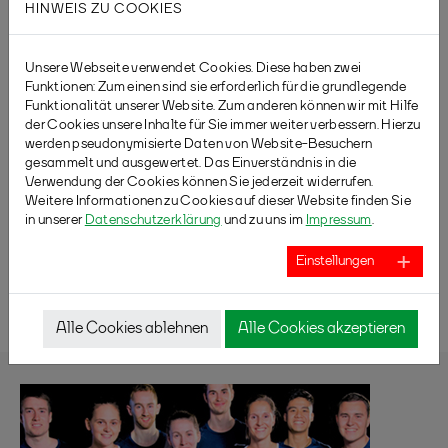
HINWEIS ZU COOKIES
SPIELORTE
Unsere Webseite verwendet Cookies. Diese haben zwei
TURNIERPLANER (BTP)
Funktionen: Zum einen sind sie erforderlich für die grundlegende
Funktionalität unserer Website. Zum anderen können wir mit Hilfe
der Cookies unsere Inhalte für Sie immer weiter verbessern. Hierzu
werden pseudonymisierte Daten von Website-Besuchern
gesammelt und ausgewertet. Das Einverständnis in die
ICH HELFE GERNE WEITER!
Verwendung der Cookies können Sie jederzeit widerrufen.
Weitere Informationen zu Cookies auf dieser Website finden Sie
in unserer
Datenschutzerklärung
und zu uns im
Impressum
.
SANDRA BLEICH
(0208) 38 99 31 61
Einstellungen
redaktion@badminton.nrw
Alle Cookies ablehnen
Alle Cookies akzeptieren