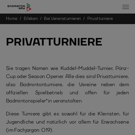
You are here:
Home
Erleben
Bei Vereinsturnieren
Privatturniere
Skip to main content
PRIVATTURNIERE
Sie tragen Namen wie Kuddel-Muddel-Turnier, Pänz-
Cup oder Season Opener. Alle dies sind Privatturniere,
also Badmintonturniere, die Vereine neben dem
offiziellen Spielbetrieb und offen für jeden
Badmintonspieler*in veranstalten.
Diese Turniere gibt es sowohl für die Kleinsten, für
Jugendliche und natürlich vor allem für Erwachsene
(im Fachjargon: O19).