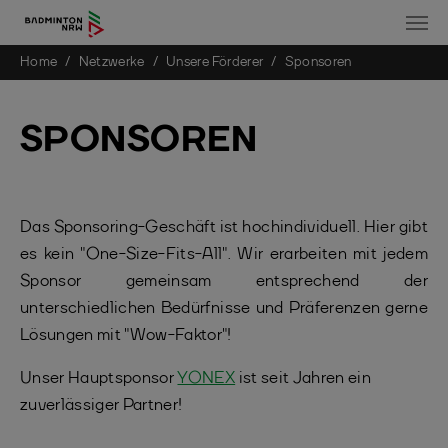
You are here:
Home
Netzwerke
Unsere Förderer
Sponsoren
Skip to main content
SPONSOREN
Das Sponsoring-Geschäft ist hochindividuell. Hier gibt
es kein "One-Size-Fits-All". Wir erarbeiten mit jedem
Sponsor gemeinsam entsprechend der
unterschiedlichen Bedürfnisse und Präferenzen gerne
Lösungen mit "Wow-Faktor"!
Unser Hauptsponsor
YONEX
ist seit Jahren ein
zuverlässiger Partner!