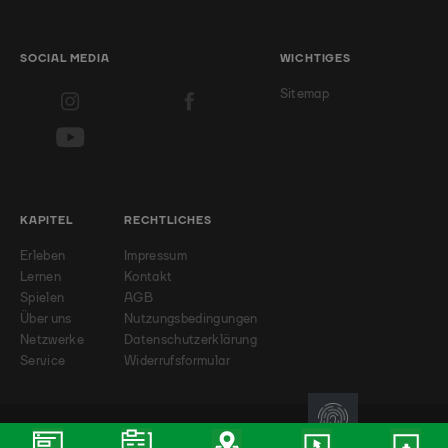
SOCIAL MEDIA
WICHTIGES
Sitemap
KAPITEL
RECHTLICHES
Erleben
Impressum
Lernen
Kontakt
Spielen
AGB
Über uns
Nutzungsbedingungen
Netzwerke
Datenschutzerklärung
Service
Widerrufsformular
© 2026 - Badminton-Landesverband NRW e.V.