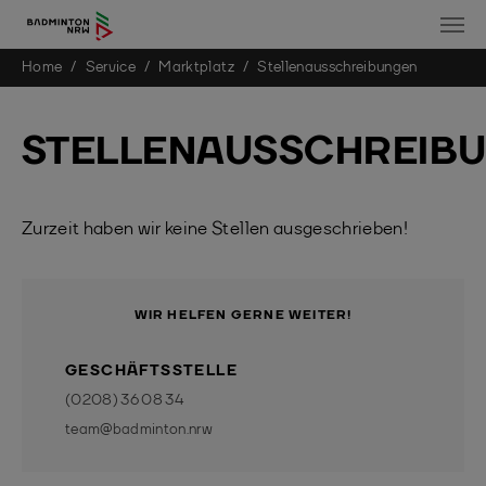
You are here:
Home
Service
Marktplatz
Stellenausschreibungen
Skip to main content
STELLENAUSSCHREIB
Zurzeit haben wir keine Stellen ausgeschrieben!
WIR HELFEN GERNE WEITER!
GESCHÄFTSSTELLE
(0208) 36 08 34
team@badminton.nrw