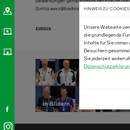
Bewerbungen gerne formlos per Mail an die 
(britta.werz@badminton.nrw).
HINWEIS ZU COOKIES
Unsere Webseite verw
ZURÜCK
die grundlegende Fun
Inhalte für Sie imme
Besuchern gesammelt
Sie jederzeit widerru
Datenschutzerkläru