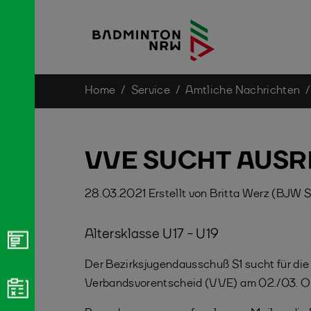
You are here:
Home
Service
Amtliche Nachrichten
Skip to main content
VVE SUCHT AUSR
28.03.2021
Erstellt von
Britta Werz (BJW S
Altersklasse U17 - U19
Der Bezirksjugendausschuß S1 sucht für die 
Verbandsvorentscheid (VVE) am 02./03. O