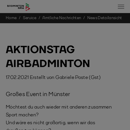
You are here:
Home
Service
Amtliche Nachrichten
News Detailansicht
Skip to main content
AKTIONSTAG
AIRBADMINTON
17.02.2021
Erstellt von
Gabriele Poste (Gst)
Großes Event in Münster
Möchtest du auch wieder mit anderen zusammen
Sport machen?
Und wäre es nicht großartig, wenn wir das