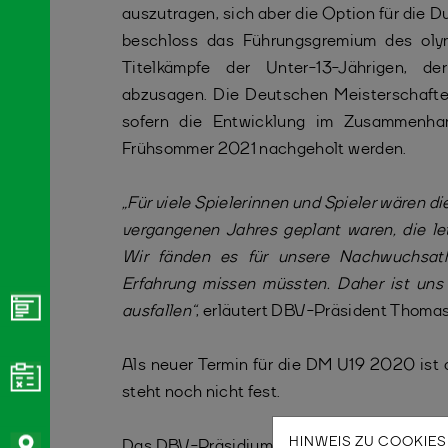
auszutragen, sich aber die Option für die 
beschloss das Führungsgremium des olym
Titelkämpfe der Unter-13-Jährigen, de
abzusagen. Die Deutschen Meisterschafte
sofern die Entwicklung im Zusammenha
Frühsommer 2021 nachgeholt werden.
„Für viele Spielerinnen und Spieler wären 
vergangenen Jahres geplant waren, die l
Wir fänden es für unsere Nachwuchsath
Erfahrung missen müssten. Daher ist uns 
ausfallen“
, erläutert DBV-Präsident Thomas
Als neuer Termin für die DM U19 2020 ist 
steht noch nicht fest.
HINWEIS ZU COOKIES
Das DBV-Präsidium beschloss ferner, die 