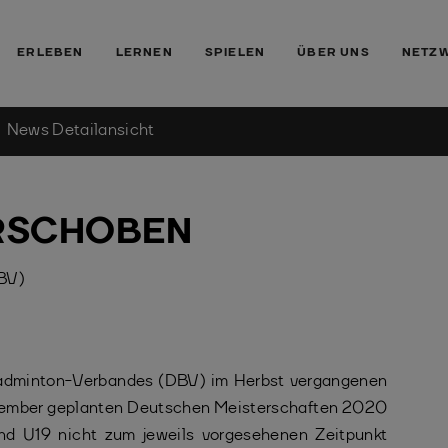
ERLEBEN
LERNEN
SPIELEN
ÜBER UNS
NETZ
News Detailansicht
RSCHOBEN
DBV)
adminton-Verbandes (DBV) im Herbst vergangenen
ovember geplanten Deutschen Meisterschaften 2020
und U19 nicht zum jeweils vorgesehenen Zeitpunkt