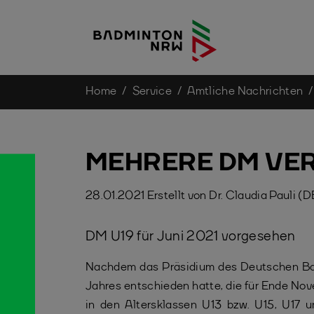
You are here:
Home
Service
Amtliche Nachrichten
Skip to main content
MEHRERE DM VE
28.01.2021
Erstellt von
Dr. Claudia Pauli (
DM U19 für Juni 2021 vorgesehen
Nachdem das Präsidium des Deutschen B
Jahres entschieden hatte, die für Ende N
in den Altersklassen U13 bzw. U15, U17 