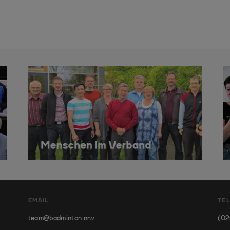
EMAIL
TE
team@badminton.nrw
(02