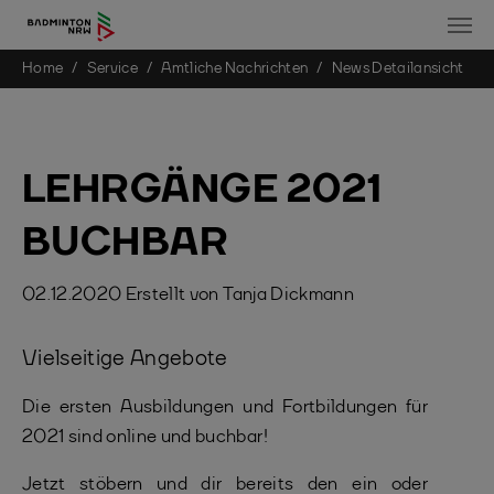
You are here:
Home
Service
Amtliche Nachrichten
News Detailansicht
Skip to main content
LEHRGÄNGE 2021
BUCHBAR
02.12.2020
Erstellt von
Tanja Dickmann
Vielseitige Angebote
Die ersten Ausbildungen und Fortbildungen für
2021 sind online und buchbar!
Jetzt stöbern und dir bereits den ein oder