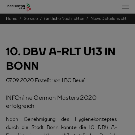
You are here:
Home
Service
Amtliche Nachrichten
News Detailansicht
Skip to main content
10. DBV A-RLT U13 IN
BONN
07.09.2020
Erstellt von
1.BC Beuel
INFOnline German Masters 2020
erfolgreich
Nach Genehmigung des Hygienekonzeptes
durch die Stadt Bonn konnte die 10. DBV A-