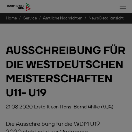
You are here:
Home
Service
Amtliche Nachrichten
News Detailansicht
Skip to main content
AUSSCHREIBUNG FÜR
DIE WESTDEUTSCHEN
MEISTERSCHAFTEN
U11- U19
21.08.2020
Erstellt von
Hans-Bernd Ahlke (VJA)
Die Ausschreibung für die WDM U19