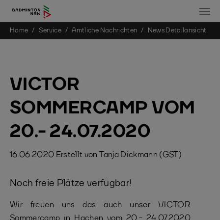
You are here:
Home
Service
Amtliche Nachrichten
News Detailansicht
Skip to main content
VICTOR
SOMMERCAMP VOM
20.- 24.07.2020
16.06.2020
Erstellt von
Tanja Dickmann (GST)
Noch freie Plätze verfügbar!
Wir freuen uns das auch unser VICTOR
Sommercamp in Hachen vom 20.- 24.07.2020