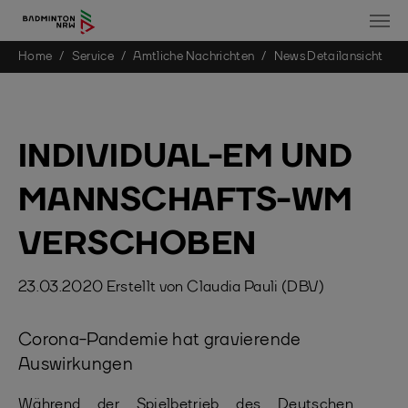
You are here:
Home
Service
Amtliche Nachrichten
News Detailansicht
Skip to main content
INDIVIDUAL-EM UND
MANNSCHAFTS-WM
VERSCHOBEN
23.03.2020
Erstellt von
Claudia Pauli (DBV)
Corona-Pandemie hat gravierende
Auswirkungen
Während der Spielbetrieb des Deutschen