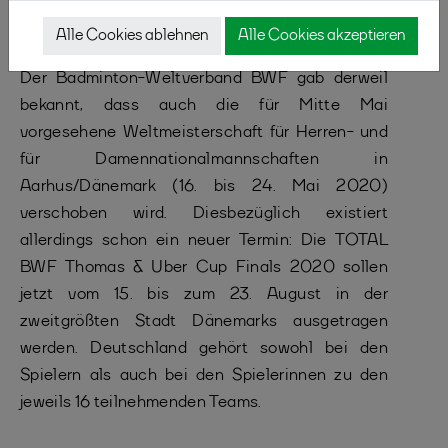
fassen.“
Alle Cookies ablehnen
Alle Cookies akzeptieren
Der Badminton-Weltverband BWF gab derweil
bekannt, dass auch die für Mitte Mai
vorgesehene Weltmeisterschaft für Herren- und
für Damennationalmannschaften in
Aarhus/Dänemark (16. bis 24. Mai 2020)
verschoben wird. Diesbezüglich existiert
allerdings schon ein neuer Termin: Die TOTAL
BWF Thomas & Uber Cup Finals 2020 sollen
jetzt vom 15. bis zum 23. August in der
zweitgrößten Stadt Dänemarks ausgetragen
werden. Deutschland gehört sowohl bei den
Spielern als auch bei den Spielerinnen zu den
jeweils 16 teilnehmenden Teams.