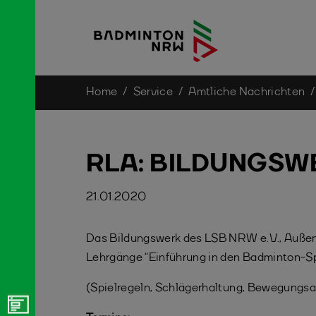
You are here:
Home
Service
Amtliche Nachrichten
Skip to main content
RLA: BILDUNGSW
21.01.2020
Das Bildungswerk des LSB NRW e.V., Außens
Lehrgänge “Einführung in den Badminton-Sp
(Spielregeln, Schlägerhaltung, Bewegungsa