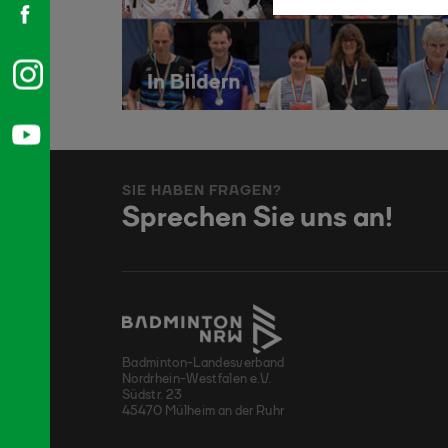
SIE HABEN FRAGEN?
Sprechen Sie uns an!
Badminton-Landesverband
Nordrhein-Westfalen e.V.
Südstr. 23
45470 Mülheim an der Ruhr