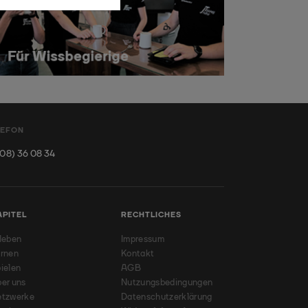
LEFON
08) 36 08 34
APITEL
RECHTLICHES
leben
Impressum
rnen
Kontakt
ielen
AGB
er uns
Nutzungsbedingungen
etzwerke
Datenschutzerklärung