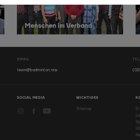
EMAIL
TE
team@badminton.nrw
(02
SOCIAL MEDIA
WICHTIGES
K
Sitemap
Er
Le
Sp
Üb
N