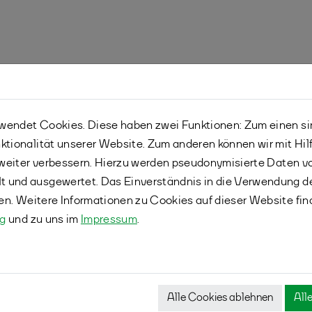
47228 Duisburg, Ringstr. 43, Tel. 02065/74313,
endet Cookies. Diese haben zwei Funktionen: Zum einen sind
drueen@t-online.de
ktionalität unserer Website. Zum anderen können wir mit Hil
r weiter verbessern. Hierzu werden pseudonymisierte Daten 
 und ausgewertet. Das Einverständnis in die Verwendung d
fen. Weitere Informationen zu Cookies auf dieser Website fin
ng
und zu uns im
Impressum
.
Alle Cookies ablehnen
All