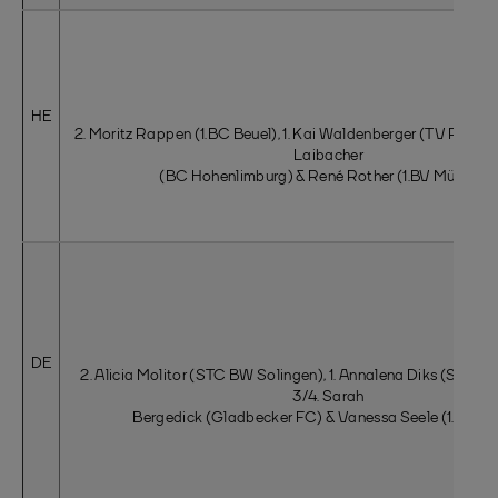
HE
2. Moritz Rappen (1.BC Beuel), 1. Kai Waldenberger (TV Refrath
Laibacher
(BC Hohenlimburg) & René Rother (1.BV Mülheim)
DE
2. Alicia Molitor (STC BW Solingen), 1. Annalena Diks (STC B
3/4. Sarah
Bergedick (Gladbecker FC) & Vanessa Seele (1.BC Be