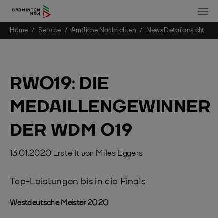
You are here:
Home
Service
Amtliche Nachrichten
News Detailansicht
Skip to main content
RWO19: DIE
MEDAILLENGEWINNER
DER WDM O19
13.01.2020
Erstellt von
Miles Eggers
Top-Leistungen bis in die Finals
Westdeutsche Meister 2020