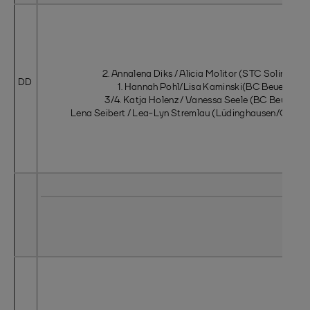
2. Annalena Diks / Alicia Molitor
(STC Solingen),
DD
1. Hannah Pohl/
Lisa Kaminski
(BC Beuel),
3/4. Katja Holenz / Vanessa Seele (BC Beuel)
&
Lena Seibert / Lea-Lyn Stremlau
(Lüdinghausen/GW Mü