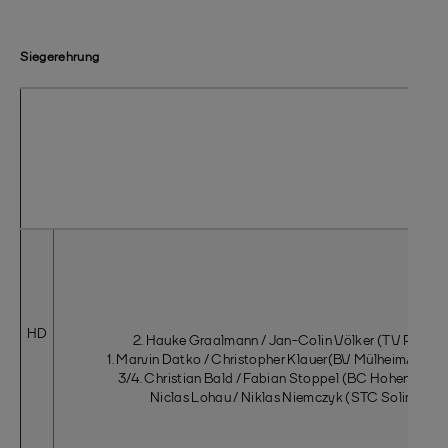
Siegerehrung
HD
2. Hauke Graalmann / Jan-Colin Völker
(TV Refrath
1. Marvin Datko / Christopher Klauer(BV Mülheim/Tv Ref
3/4. Christian Bald / Fabian Stoppel
(BC Hohenlimbur
Niclas Lohau / Niklas Niemczyk (STC Solingen)