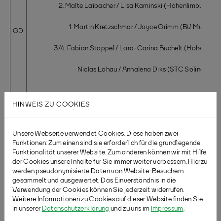
2. Malte Laibacher / Lisa Kaminski (Hohenlimburg/Beu
1. Martin Kretzschmar / Joyce Grimm (BV Mülheim)
GD
3/4. Fabian Stoppel / Lara-Carina Buchelt (Hohenlimb
Niclas Lohau / Annalena Diks (STC Solingen)
HINWEIS ZU COOKIES
Unsere Webseite verwendet Cookies. Diese haben zwei
Funktionen: Zum einen sind sie erforderlich für die grundlegende
Funktionalität unserer Website. Zum anderen können wir mit Hilfe
der Cookies unsere Inhalte für Sie immer weiter verbessern. Hierzu
werden pseudonymisierte Daten von Website-Besuchern
gesammelt und ausgewertet. Das Einverständnis in die
Verwendung der Cookies können Sie jederzeit widerrufen.
Weitere Informationen zu Cookies auf dieser Website finden Sie
in unserer
Datenschutzerklärung
und zu uns im
Impressum
.
Zur Übersichtsseite
WDM 2019
in Refrath mit allen