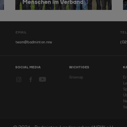
EMAIL
TE
team@badminton.nrw
(02
SOCIAL MEDIA
WICHTIGES
K
Sitemap
Er
Le
Sp
Üb
N
Se