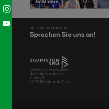
SIE HABEN FRAGEN?
Sprechen Sie uns an!
Badminton-Landesverband
Nordrhein-Westfalen e.V.
Südstr. 23
45470 Mülheim an der Ruhr