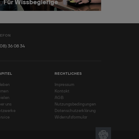
LEFON
08) 36 08 34
APITEL
RECHTLICHES
leben
Impressum
rnen
Kontakt
ielen
AGB
er uns
Nutzungsbedingungen
etzwerke
Datenschutzerklärung
rvice
Widerrufsformular