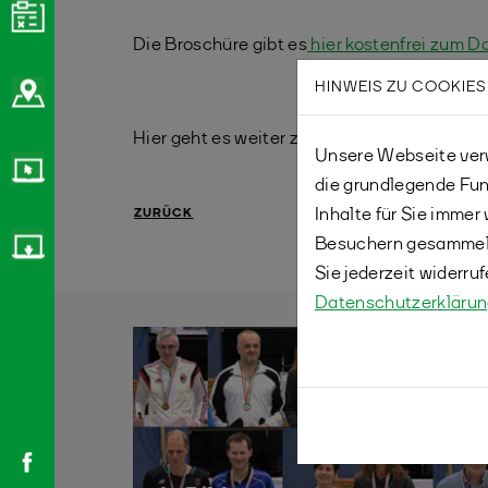
Die Broschüre gibt es
hier kostenfrei zum D
HINWEIS ZU COOKIES
Hier geht es weiter zu unseren Lehrgängen!
Unsere Webseite verw
die grundlegende Fun
Inhalte für Sie imme
ZURÜCK
Besuchern gesammelt
Sie jederzeit widerru
Datenschutzerkläru