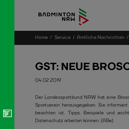
You are here:
Home
Service
Amtliche Nachrichten
Skip to main content
GST: NEUE BROS
04.02.2019
Der Landessportbund NRW hat eine Bros
Sportverein herausgegeben. Sie informier
beachten ist. Tipps, Beispiele und wic
Datenschutz arbeiten können. (ABe)