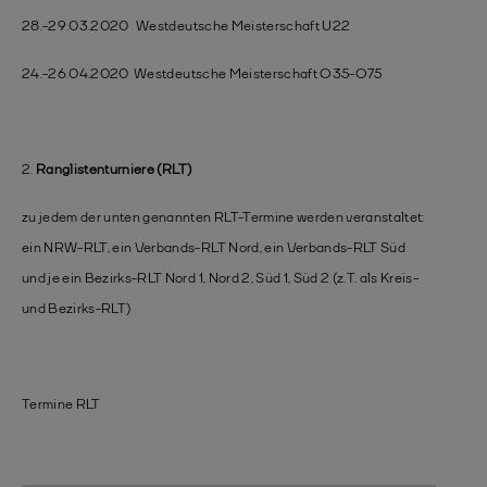
28.-29.03.2020 Westdeutsche Meisterschaft U22
24.-26.04.2020 Westdeutsche Meisterschaft O35-O75
2.
Ranglistenturniere (RLT)
zu jedem der unten genannten RLT-Termine werden veranstaltet:
ein NRW-RLT, ein Verbands-RLT Nord, ein Verbands-RLT Süd
und je ein Bezirks-RLT Nord 1, Nord 2, Süd 1, Süd 2 (z.T. als Kreis-
und Bezirks-RLT)
Termine RLT