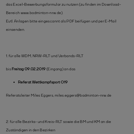
das Excel-Bewerbungsformular zu nutzen (zu finden im Download-
Bereich www.badminton-nrw.de).
Evtl. Anlagen bitte eingescannt als PDF beifügen und per E-Mail
einsenden.
1. für alle WDM, NRW-RLT und Verbands-RLT
bis
Freitag 09.02.2019
(Eingang) an das
Referat Wettkampfsport O19
Referatsleiter Miles Eggers, miles.eggers@badminton-nrw.de
2. für alle Bezirks- und Kreis-RLT sowie die BM und KM an die
Zuständigen in den Bezirken