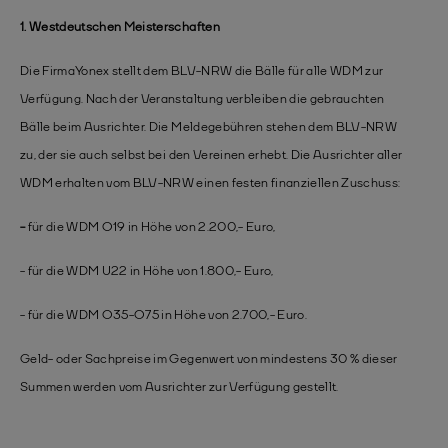
1. Westdeutschen Meisterschaften
Die Firma
Yonex stellt dem BLV-NRW die Bälle für alle WDM zur
Verfügung. Nach der Veranstaltung verbleiben die gebrauchten
Bälle beim Ausrichter. Die Meldegebühren stehen dem BLV-NRW
zu, der sie auch selbst bei den Vereinen erhebt. Die Ausrichter aller
WDM erhalten vom BLV-NRW einen festen finanziellen Zuschuss:
-
für die WDM O19 in Höhe von 2.200,- Euro,
- für die WDM U22 in Höhe von 1.800,- Euro,
- für die WDM O35-O75 in Höhe von 2.700,- Euro.
Geld- oder Sachpreise im Gegenwert von mindestens 30 % dieser
Summen werden vom Ausrichter zur Verfügung gestellt.