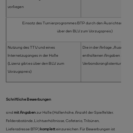
vorliegen
Einsatz des Turnierprogrammes BTP durch den Ausrichter (Lizenz
über den BLV zum Vorzugspreis)
Nutzung des TTV und eines
Die in der Anlage „Ausrichter
Internetzuganges in der Halle
enthaltenen Angaben sind f
(Lizenz gibt es über den BLV zum
Verbandsranglistenturniere v
Vorzugspreis)
Schriftliche Bewerbungen
sind
mit Angaben
zur Halle (Hallenhöhe, Anzahl der Spielfelder,
Felderabstände, Lichtverhältnisse, Cafeteria, Tribünen,
Lieferadresse BTP)
komplett
einzureichen. Für Bewerbungen ist