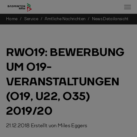
You are here:
Home
Service
Amtliche Nachrichten
News Detailansicht
Skip to main content
RWO19: BEWERBUNG
UM O19-
VERANSTALTUNGEN
(O19, U22, O35)
2019/20
21.12.2018
Erstellt von
Miles Eggers