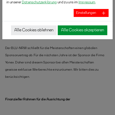
in unserer
Datenschutzerklärung
und zu uns im
Impressum
.
vergeben die Bezirksausschüsse die Bezirks- und Kreis-RLT und
Einstellungen
die BM/KM.
Alle Cookies ablehnen
Alle Cookies akzeptieren
Auflagen für die Ausrichtung der Westdeutschen Meisterschaften:
Der BLV-NRW schließt für die Meisterschaften einen globalen
Sponsorvertrag ab. Für die nächsten Jahre ist der Sponsor die Firma
Yonex. Daher sind diesem Sponsor bei allen Meisterschaften
gewisse exklusive Werberechte einzuräumen. Wir bitten dies zu
berücksichtigen.
Finanzieller Rahmen für die Ausrichtung der