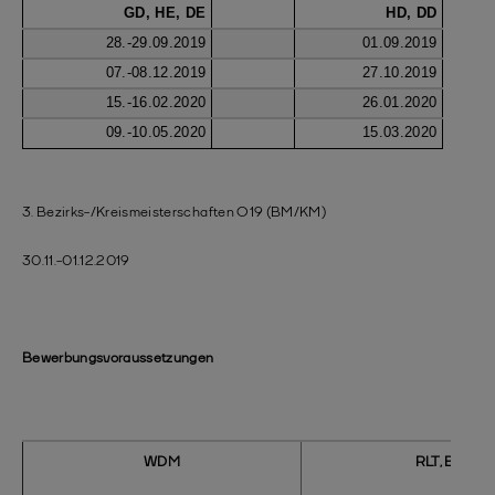
GD, HE, DE
HD, DD
28.-29.09.2019
01.09.2019
07.-08.12.2019
27.10.2019
15.-16.02.2020
26.01.2020
09.-10.05.2020
15.03.2020
3. Bezirks-/Kreismeisterschaften O19 (BM/KM)
30.11.-01.12.2019
Bewerbungsvoraussetzungen
WDM
RLT, BM, KM