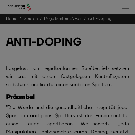
You are here:
Home
Spielen
Regelkonform & Fair
Anti-Doping
Skip to main content
ANTI-DOPING
Losgelöst vom regelkonformen Spielbetrieb setzten
wir uns mit einem festgelegten Kontrollsystem
selbstverständlich für einen sauberen Sport ein.
Präambel
"Die Würde und die gesundheitliche Integrität jeder
Sportlerin und jedes Sportlers ist das Fundament für
einen fairen sportlichen Wettbewerb. Jede
Manipulation, insbesondere durch Doping, verletzt