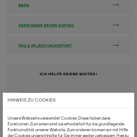
NADA
GEMEINSAM GEGEN DOPING
FAQ´S IM LEISTUNGSSPORT
ICH HELFE GERNE WEITER!
HINWEIS ZU COOKIES
Unsere Webseite verwendet Cookies. Diese haben zwei
Funktionen: Zum einen sind sie erforderlich für die grundlegende
MARCUS BUSCH
Funktionalität unserer Website. Zum anderen können wir mit Hilfe
der Cookies unsere Inhalte für Sie immer weiter verbessern. Hierzu
(0208) 38 99 31 65