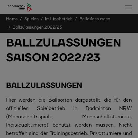
You are here:
Home
Spielen
Im Ligabetrieb
Ballzulassungen
Skip to main content
Ballzulassungen 2022/23
BALLZULASSUNGEN
SAISON 2022/23
BALLZULASSUNGEN
Hier werden die Ballsorten dargestellt, die für den
offiziellen Spielbetrieb in Badminton NRW
(Mannschaftsspiele, Mannschaftsturniere,
Individualturniere) benutzt werden müssen. Nicht
betroffen sind der Trainingsbetrieb, Privatturniere und