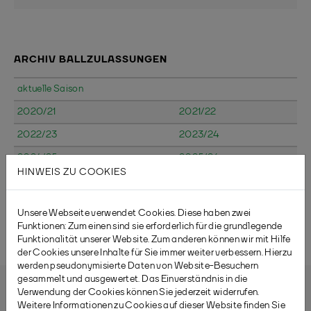
ARCHIV BALLZULASSUNGEN
aktuelle Saison
2020/21
2021/22
2022/23
2023/24
2024/25
2025/26
HINWEIS ZU COOKIES
Unsere Webseite verwendet Cookies. Diese haben zwei
Funktionen: Zum einen sind sie erforderlich für die grundlegende
Funktionalität unserer Website. Zum anderen können wir mit Hilfe
der Cookies unsere Inhalte für Sie immer weiter verbessern. Hierzu
werden pseudonymisierte Daten von Website-Besuchern
gesammelt und ausgewertet. Das Einverständnis in die
Verwendung der Cookies können Sie jederzeit widerrufen.
Weitere Informationen zu Cookies auf dieser Website finden Sie