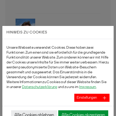
HINWEIS ZU COOKIES
Unsere Webseite verwendet Cookies. Diese haben zwei
HENNING SCHADE (U19)
Funktionen: Zum einen sind sie erforderlich für die grundlegende
(02381) 928 40 57
Funktionalität unserer Website. Zum anderen können wir mit Hilfe
henning.schade@badminton.nrw
der Cookies unsere Inhalte für Sie immer weiter verbessern. Hierzu
werden pseudonymisierte Daten von Website-Besuchern
gesammelt und ausgewertet. Das Einverständnis in die
Verwendung der Cookies können Sie jederzeit widerrufen.
Weitere Informationen zu Cookies auf dieser Website finden Sie
ARCHIV MANNSCHAFTSSPIELBETRIEB
in unserer
Datenschutzerklärung
und zu uns im
Impressum
.
aktuelle Saison
Einstellungen
2020/21
2021/22
2022/23
2023/24
Alle Cookies ablehnen
Alle Cookies akzeptieren