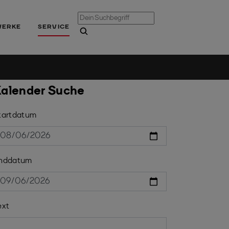
WERKE
SERVICE
alender Suche
tartdatum
nddatum
ext