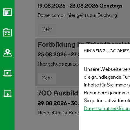
19.08.2026 - 23.08.2026 Ganztags
Powercamp - hier gehts zur Buchung!
Mehr
Fortbildung im Talentbereic
HINWEIS ZU COOKIES
25.08.2026 - 27.08.2026 Ganztags
Hier geht es zur Buchung! 14101 / 25.08.
Unsere Webseite verw
die grundlegende Fun
Mehr
Inhalte für Sie imme
700 Ausbildung Schiedsrich
Besuchern gesammelt
Sie jederzeit widerru
29.08.2026 - 30.08.2026 Ganztags
Datenschutzerkläru
Hier gehts zur Buchung! 06.09.2026(Prüf
Mehr