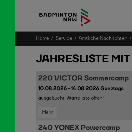
You are here:
Home
Service
Amtliche Nachrichten
Skip to main content
JAHRESLISTE MI
220 VICTOR Sommercamp
10.08.2026 - 14.08.2026 Ganztags
ausgebucht, Warteliste offen!
Mehr
240 YONEX Powercamp