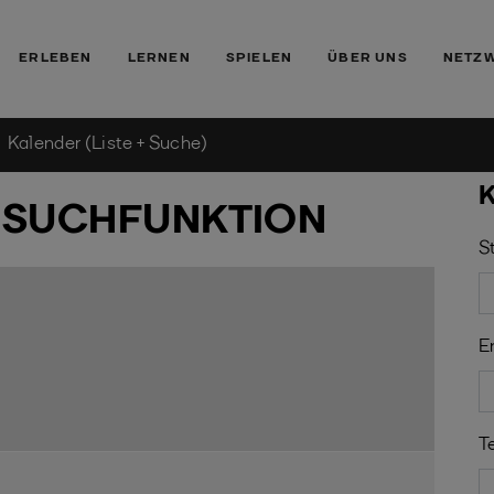
ERLEBEN
LERNEN
SPIELEN
ÜBER UNS
NETZ
Kalender (Liste + Suche)
K
T SUCHFUNKTION
S
E
T