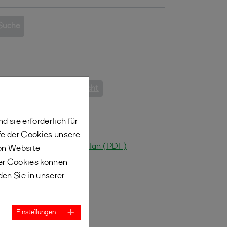
Suche
zurück zur Terminübersicht
 sie erforderlich für
fe der Cookies unsere
ktueller Rahmenterminplan (PDF)
von Website-
er Cookies können
den Sie in unserer
Einstellungen