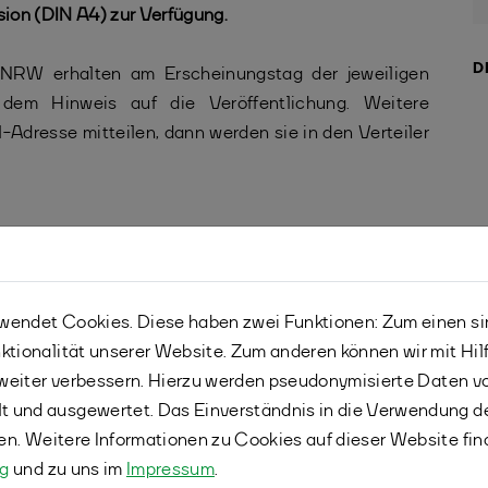
sion (DIN A4) zur Verfügung.
D
NRW erhalten am Erscheinungstag der jeweiligen
dem Hinweis auf die Veröffentlichung. Weitere
-Adresse mitteilen, dann werden sie in den Verteiler
endet Cookies. Diese haben zwei Funktionen: Zum einen sind
ktionalität unserer Website. Zum anderen können wir mit Hil
r weiter verbessern. Hierzu werden pseudonymisierte Daten 
 und ausgewertet. Das Einverständnis in die Verwendung d
fen. Weitere Informationen zu Cookies auf dieser Website fin
ng
und zu uns im
Impressum
.