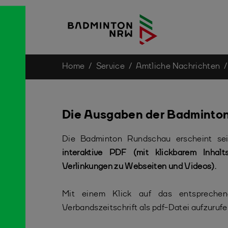
You are here:
Home
Service
Amtliche Nachrichten
Skip to main content
Die Ausgaben der Badminto
Die Badminton Rundschau erscheint seit
interaktive PDF (mit klickbarem Inhalt
Verlinkungen zu Webseiten und Videos).
Mit einem Klick auf das entsprechend
Verbandszeitschrift als pdf-Datei aufzuru