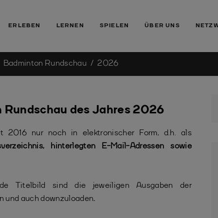
ERLEBEN
LERNEN
SPIELEN
ÜBER UNS
NETZ
Badminton Rundschau
2026
n Rundschau des Jahres 2026
 2016 nur noch in elektronischer Form, d.h. als
sverzeichnis, hinterlegten E-Mail-Adressen sowie
e Titelbild sind die jeweiligen Ausgaben der
fen und auch downzuloaden
.