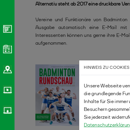
Alternativ steht ab 2017 eine druckbare Ver
Vereine und Funktionäre von Badminton 
Ausgabe automatisch eine E-Mail mit 
Interessenten können uns gerne ihre E-Mail
aufgenommen.
HINWEIS ZU COOKIES
Unsere Webseite verw
die grundlegende Fun
Inhalte für Sie imme
Besuchern gesammelt
Sie jederzeit widerru
Datenschutzerkläru