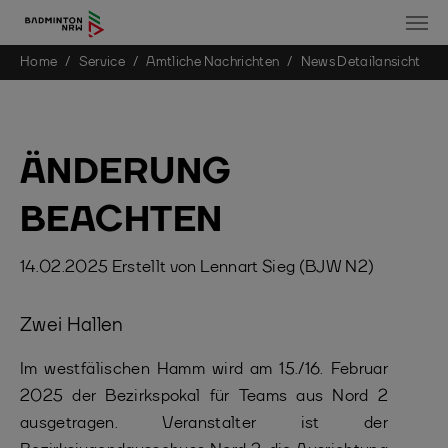
You are here:
Home
Service
Amtliche Nachrichten
News Detailansicht
Skip to main content
ÄNDERUNG
BEACHTEN
14.02.2025
Erstellt von
Lennart Sieg (BJW N2)
Zwei Hallen
Im westfälischen Hamm wird am 15./16. Februar
2025 der Bezirkspokal für Teams aus Nord 2
ausgetragen. Veranstalter ist der