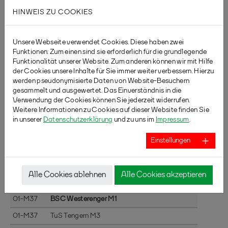
01-M34
SG Ostenland/Neuenbeken M1
HINWEIS ZU COOKIES
01-M34
TSG Rheda M2
01-M35
TV Werne M1
Unsere Webseite verwendet Cookies. Diese haben zwei
Funktionen: Zum einen sind sie erforderlich für die grundlegende
01-M35
Polizei SV Bork M1
Funktionalität unserer Website. Zum anderen können wir mit Hilfe
01-M35
der Cookies unsere Inhalte für Sie immer weiter verbessern. Hierzu
GSV Fröndenberg M1
werden pseudonymisierte Daten von Website-Besuchern
01-M36
TV Neheim M1
gesammelt und ausgewertet. Das Einverständnis in die
Verwendung der Cookies können Sie jederzeit widerrufen.
01-M36
Plettenberger BV M2
Weitere Informationen zu Cookies auf dieser Website finden Sie
in unserer
Datenschutzerklärung
und zu uns im
Impressum
.
01-M36
Soester TV M3
Einstellungen
U13 Mini-Mannschaften Nord 2
Alle Cookies ablehnen
Alle Cookies akzeptieren
Staffel
Team
01-M37
BSC Westerenger M1
01-M37
TuS Tengern M3