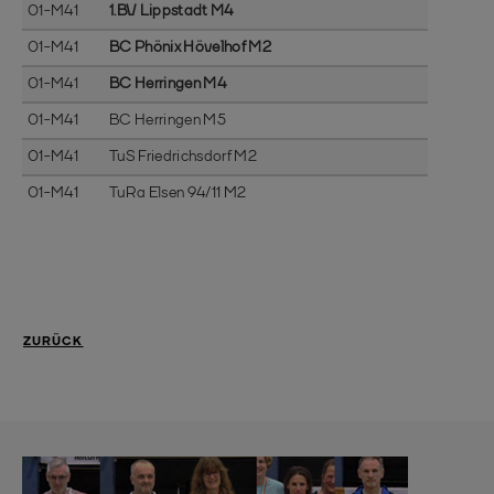
01-M41
1.BV Lippstadt M4
01-M41
BC Phönix Hövelhof M2
01-M41
BC Herringen M4
01-M41
BC Herringen M5
01-M41
TuS Friedrichsdorf M2
01-M41
TuRa Elsen 94/11 M2
ZURÜCK