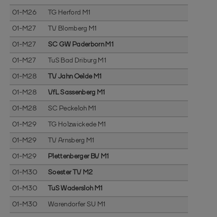
01-M26
TG Herford M1
01-M27
TV Blomberg M1
01-M27
SC GW Paderborn M1
01-M27
TuS Bad Driburg M1
01-M28
TV Jahn Oelde M1
01-M28
VfL Sassenberg M1
01-M28
SC Peckeloh M1
01-M29
TG Holzwickede M1
01-M29
TV Arnsberg M1
01-M29
Plettenberger BV M1
01-M30
Soester TV M2
01-M30
TuS Wadersloh M1
01-M30
Warendorfer SU M1