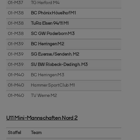
01-M37
TG Herford M4
01-M38
BC Phönix Hövelhof M1
01-M38
TuRa Elsen 94/11 M1
01-M38
SC GW Paderborn M3
01-M39
BC Herringen M2
01-M39
SG Eversw./Sendenh. M2
01-M39
SV BW Rixbeck-Dedingh. M3
01-M40
BC Herringen M3
01-M40
Hammer SportClub M1
01-M40
TV Werne M2
U11 Mini-Mannschaften Nord 2
Staffel
Team