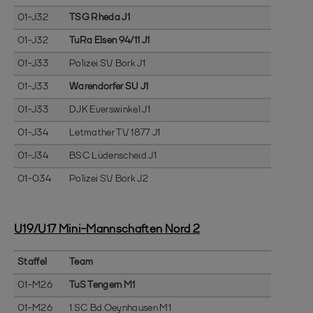
01-J32
TSG Rheda J1
01-J32
TuRa Elsen 94/11 J1
01-J33
Polizei SV Bork J1
01-J33
Warendorfer SU J1
01-J33
DJK Everswinkel J1
01-J34
Letmather TV 1877 J1
01-J34
BSC Lüdenscheid J1
01-034
Polizei SV Bork J2
U19/U17 Mini-Mannschaften Nord 2
Staffel
Team
01-M26
TuS Tengern M1
01-M26
1.SC Bd.Oeynhausen M1