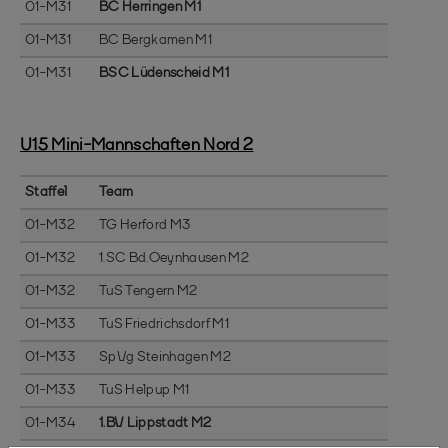
01-M31
BC Herringen M1
01-M31
BC Bergkamen M1
01-M31
BSC Lüdenscheid M1
U15 Mini-Mannschaften Nord 2
Staffel
Team
01-M32
TG Herford M3
01-M32
1.SC Bd.Oeynhausen M2
01-M32
TuS Tengern M2
01-M33
TuS Friedrichsdorf M1
01-M33
SpVg Steinhagen M2
01-M33
TuS Helpup M1
01-M34
1.BV Lippstadt M2