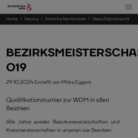
You are here:
Home
Service
Amtliche Nachrichten
News Detailansicht
Skip to main content
BEZIRKSMEISTERSCHA
O19
29.10.2024
Erstellt von
Miles Eggers
Qualifikationsturnier zur WDM in allen
Bezirken
Alle Jahre wieder: Bezirksmeisterschaften und
Kreismeisterschaften in unseren vier Bezirken.