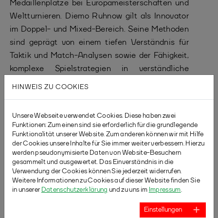
Medaillenplätze bei Europameisterschaften und
Weltturnieren. Diemo Ruhnow gilt als Innovator
im Doppel- und Mixed-Bereich. Seine Methoden
sind geprägt von einem tiefen Verständnis für
Taktik und Match-Analysen sowie der Fähigkeit,
komplexe Spielstrategien in verständliche
Trainingskonzepte umzuwandeln.
HINWEIS ZU COOKIES
Hier geht es zur Anmeldung: Badminton
Unsere Webseite verwendet Cookies. Diese haben zwei
Funktionen: Zum einen sind sie erforderlich für die grundlegende
international- “Dein Doppel Update”
Funktionalität unserer Website. Zum anderen können wir mit Hilfe
Spieler*innenworkshop am 21.12.2024 in
der Cookies unsere Inhalte für Sie immer weiter verbessern. Hierzu
werden pseudonymisierte Daten von Website-Besuchern
Mülheim!
(sollte der Frühbucherrabatt nicht
gesammelt und ausgewertet. Das Einverständnis in die
automatisch abgezogen werden, richten wir
Verwendung der Cookies können Sie jederzeit widerrufen.
Weitere Informationen zu Cookies auf dieser Website finden Sie
diesen nachträglich ein)
in unserer
Datenschutzerklärung
und zu uns im
Impressum
.
Bei Fragen stehen wir dir gerne zur Verfügung.
Einstellungen