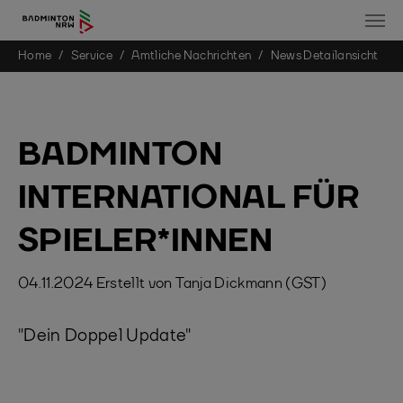
You are here:
Home
Service
Amtliche Nachrichten
News Detailansicht
Skip to main content
BADMINTON
INTERNATIONAL FÜR
SPIELER*INNEN
04.11.2024
Erstellt von
Tanja Dickmann (GST)
"Dein Doppel Update"