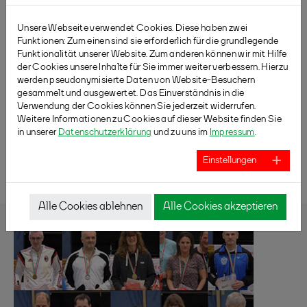
die Bronzemedaille bei der Europameisterschaft
O50 im Herrendoppel.
Unsere Webseite verwendet Cookies. Diese haben zwei
Funktionen: Zum einen sind sie erforderlich für die grundlegende
Funktionalität unserer Website. Zum anderen können wir mit Hilfe
der Cookies unsere Inhalte für Sie immer weiter verbessern. Hierzu
werden pseudonymisierte Daten von Website-Besuchern
gesammelt und ausgewertet. Das Einverständnis in die
Verwendung der Cookies können Sie jederzeit widerrufen.
Weitere Informationen zu Cookies auf dieser Website finden Sie
in unserer
Datenschutzerklärung
und zu uns im
Impressum
.
ZURÜCK
Einstellungen
Alle Cookies ablehnen
Alle Cookies akzeptieren