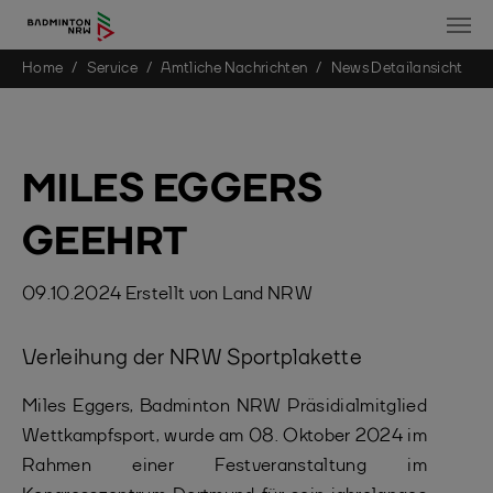
You are here:
Home
Service
Amtliche Nachrichten
News Detailansicht
Skip to main content
MILES EGGERS
GEEHRT
09.10.2024
Erstellt von
Land NRW
Verleihung der NRW Sportplakette
Miles Eggers, Badminton NRW Präsidialmitglied
Wettkampfsport, wurde am 08. Oktober 2024 im
Rahmen einer Festveranstaltung im