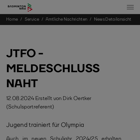
You are here:
Home
Service
Amtliche Nachrichten
News Detailansicht
Skip to main content
JTFO -
MELDESCHLUSS
NAHT
12.08.2024
Erstellt von
Dirk Oertker
(Schulsportreferent)
Jugend trainiert für Olympia
Auch im neuen Schuljahr 2024/25 erhalten