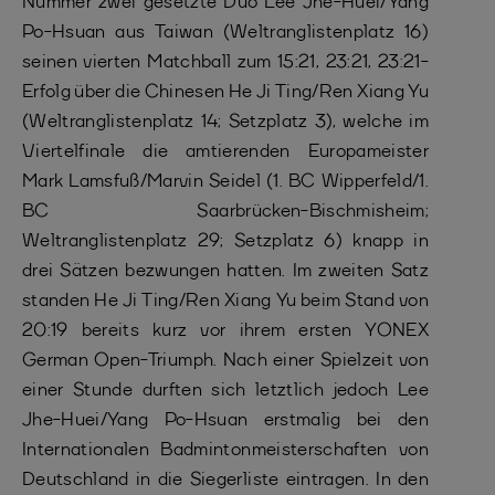
Nummer zwei gesetzte Duo Lee Jhe-Huei/Yang
Po-Hsuan aus Taiwan (Weltranglistenplatz 16)
seinen vierten Matchball zum 15:21, 23:21, 23:21-
Erfolg über die Chinesen He Ji Ting/Ren Xiang Yu
(Weltranglistenplatz 14; Setzplatz 3), welche im
Viertelfinale die amtierenden Europameister
Mark Lamsfuß/Marvin Seidel (1. BC Wipperfeld/1.
BC Saarbrücken-Bischmisheim;
Weltranglistenplatz 29; Setzplatz 6) knapp in
drei Sätzen bezwungen hatten. Im zweiten Satz
standen He Ji Ting/Ren Xiang Yu beim Stand von
20:19 bereits kurz vor ihrem ersten YONEX
German Open-Triumph. Nach einer Spielzeit von
einer Stunde durften sich letztlich jedoch Lee
Jhe-Huei/Yang Po-Hsuan erstmalig bei den
Internationalen Badmintonmeisterschaften von
Deutschland in die Siegerliste eintragen. In den