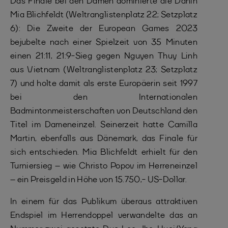
Das Finale bei den Damen dominierte die Dänin
Mia Blichfeldt (Weltranglistenplatz 22; Setzplatz
6): Die Zweite der European Games 2023
bejubelte nach einer Spielzeit von 35 Minuten
einen 21:11, 21:9-Sieg gegen Nguyen Thuy Linh
aus Vietnam (Weltranglistenplatz 23; Setzplatz
7) und holte damit als erste Europäerin seit 1997
bei den Internationalen
Badmintonmeisterschaften von Deutschland den
Titel im Dameneinzel. Seinerzeit hatte Camilla
Martin, ebenfalls aus Dänemark, das Finale für
sich entschieden. Mia Blichfeldt erhielt für den
Turniersieg – wie Christo Popov im Herreneinzel
– ein Preisgeld in Höhe von 15.750,- US-Dollar.
In einem für das Publikum überaus attraktiven
Endspiel im Herrendoppel verwandelte das an