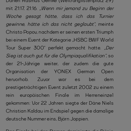
Dänen Rasmus Gemke (Weltranglistenplatz 29)
mit 21:17, 21:16.
„Wenn mir jemand zu Beginn der
Woche gesagt hätte, dass ich das Turnier
gewinne, hätte ich das nicht geglaubt“,
meinte
Christo Popov, nachdem er seinen ersten Triumph
bei einem Event der Kategorie „HSBC BWF World
Tour Super 300“ perfekt gemacht hatte.
„Der
Sieg ist auch gut für die Olympiaqualifikation“
, so
der 21-Jährige weiter, der zudem die gute
Organisation der YONEX German Open
hervorhob. Zuvor war es bei dem
prestigeträchtigen Event zuletzt 2002 zu einem
rein europäischen Finale im Herreneinzel
gekommen: Vor 22 Jahren siegte der Däne Niels
Christian Kaldau im Endspiel gegen die damalige
deutsche Nummer eins, Björn Joppien.