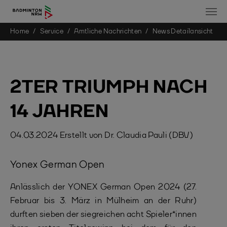
You are here:
Home
Service
Amtliche Nachrichten
News Detailansicht
Skip to main content
2TER TRIUMPH NACH
14 JAHREN
04.03.2024
Erstellt von
Dr. Claudia Pauli (DBV)
Yonex German Open
Anlässlich der YONEX German Open 2024 (27.
Februar bis 3. März in Mülheim an der Ruhr)
durften sieben der siegreichen acht Spieler*innen