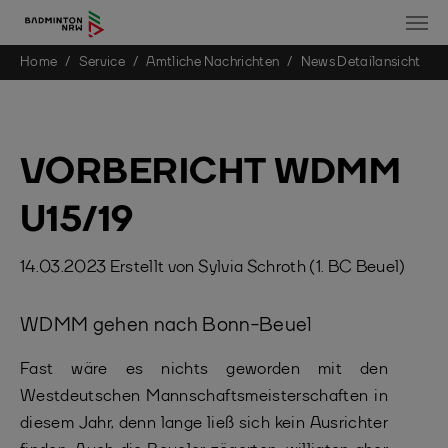
You are here:
Home
Service
Amtliche Nachrichten
News Detailansicht
Skip to main content
VORBERICHT WDMM
U15/19
14.03.2023
Erstellt von
Sylvia Schroth (1. BC Beuel)
WDMM gehen nach Bonn-Beuel
Fast wäre es nichts geworden mit den
Westdeutschen Mannschaftsmeisterschaften in
diesem Jahr, denn lange ließ sich kein Ausrichter