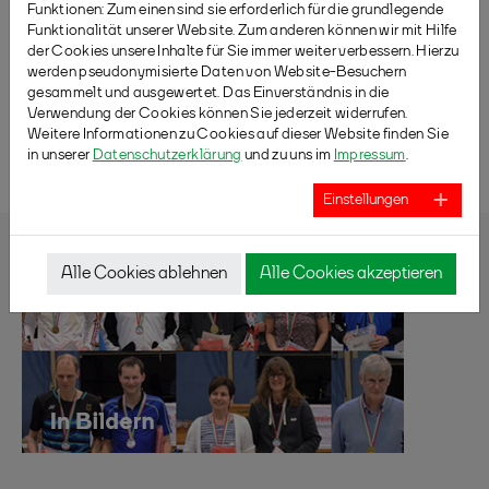
Funktionen: Zum einen sind sie erforderlich für die grundlegende
Funktionalität unserer Website. Zum anderen können wir mit Hilfe
der Cookies unsere Inhalte für Sie immer weiter verbessern. Hierzu
werden pseudonymisierte Daten von Website-Besuchern
gesammelt und ausgewertet. Das Einverständnis in die
Verwendung der Cookies können Sie jederzeit widerrufen.
Weitere Informationen zu Cookies auf dieser Website finden Sie
ZURÜCK
in unserer
Datenschutzerklärung
und zu uns im
Impressum
.
Einstellungen
Alle Cookies ablehnen
Alle Cookies akzeptieren