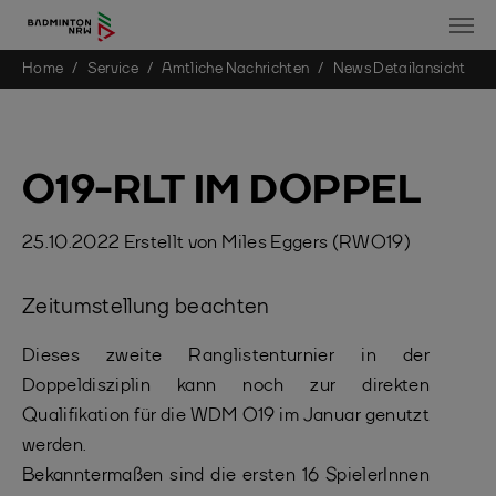
You are here:
Home
Service
Amtliche Nachrichten
News Detailansicht
Skip to main content
O19-RLT IM DOPPEL
25.10.2022
Erstellt von
Miles Eggers (RWO19)
Zeitumstellung beachten
Dieses zweite Ranglistenturnier in der
Doppeldisziplin kann noch zur direkten
Qualifikation für die WDM O19 im Januar genutzt
werden.
Bekanntermaßen sind die ersten 16 SpielerInnen