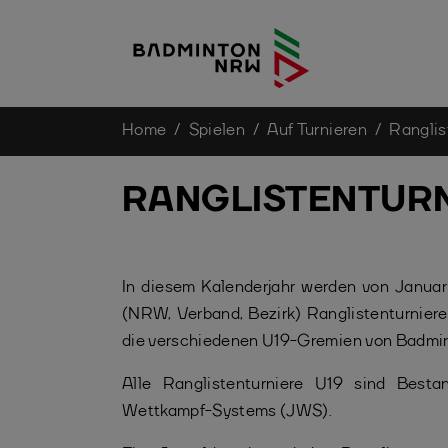
You are here:
Home
Spielen
Auf Turnieren
Ranglis
Skip to main content
RANGLISTENTURN
In diesem Kalenderjahr werden von Januar
(NRW, Verband, Bezirk) Ranglistenturniere
die verschiedenen U19-Gremien von Badmi
Alle Ranglistenturniere U19 sind Besta
Wettkampf-Systems (JWS).