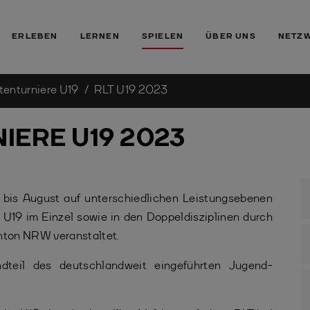
ERLEBEN
LERNEN
SPIELEN
ÜBER UNS
NETZ
tenturniere U19
RLT U19 2023
IERE U19 2023
 bis August auf unterschiedlichen Leistungsebenen
 U19 im Einzel sowie in den Doppeldisziplinen durch
nton NRW veranstaltet.
ndteil des deutschlandweit eingeführten Jugend-