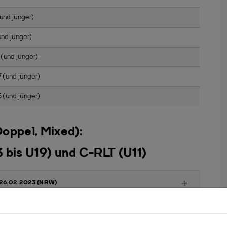
nd jünger)
nd jünger)
und jünger)
und jünger)
und jünger)
oppel, Mixed):
bis U19) und C-RLT (U11)
25./26.02.2023 (NRW)
13./14.05.2023 (NRW)