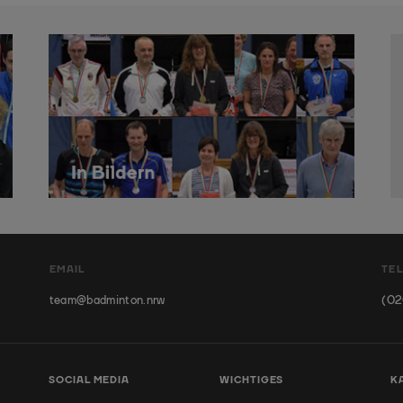
EMAIL
TE
team@badminton.nrw
(02
SOCIAL MEDIA
WICHTIGES
K