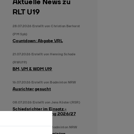
Aktuelle News zu
RLT U19
28.07.2026
Erstellt von
Christian Berhorst
(PM Spb)
Countdown: Abgabe VRL
21.07.2026
Erstellt von
Henning Schade
(RWU19)
BM, VM & WDM U19
16.07.2026
Erstellt von
Badminton NRW
Ausrichter gesucht
08.07.2026
Erstellt von
Jens Köster (RSR)
Schiedsrichter im Einsatz -
Turnierausschreibung 2026/27
08.07.2026
Erstellt von
Badminton NRW