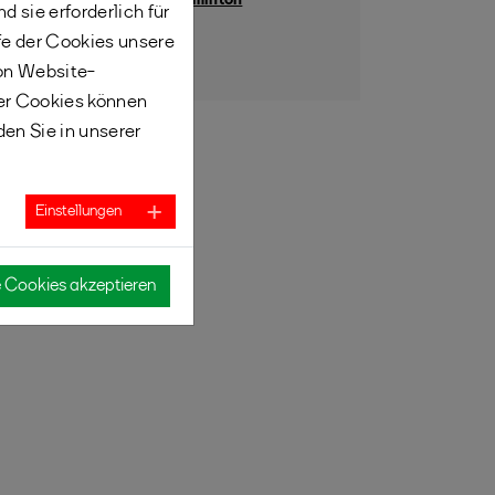
Talentkompass Badminton
 sie erforderlich für
fe der Cookies unsere
Weitere News
von Website-
er Cookies können
den Sie in unserer
Einstellungen
e Cookies akzeptieren