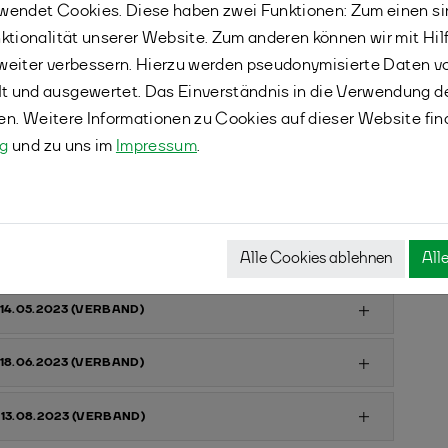
endet Cookies. Diese haben zwei Funktionen: Zum einen sind
12./13.08.2023 (NRW)
ktionalität unserer Website. Zum anderen können wir mit Hil
r weiter verbessern. Hierzu werden pseudonymisierte Daten 
 und ausgewertet. Das Einverständnis in die Verwendung d
, Doppel, Mixed):
fen. Weitere Informationen zu Cookies auf dieser Website fin
bis U19) und D-RLT (U11)
ng
und zu uns im
Impressum
.
 25./26.02.2023 (VERBAND)
- 22./23.04.2023 (VERBAND)
Alle Cookies ablehnen
All
 13./14.05.2023 (VERBAND)
 17./18.06.2023 (VERBAND)
 12./13.08.2023 (VERBAND)