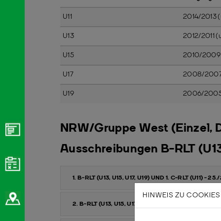
U11
2014/2013 (u
U13
2012/2011 (u
U15
2010/2009 (
U17
2008/2007 (
U19
2006/2005 (
NRW/Gruppe West (Einzel, D
Ausschreibungen B-RLT (U13 
1. B-RLT (U13, U15, U17, U19) UND 1. C-RLT (U11) - 
HINWEIS ZU COOKIES
2. B-RLT (U13, U15, U17, U19) UND 2. C-RLT (U11) - 