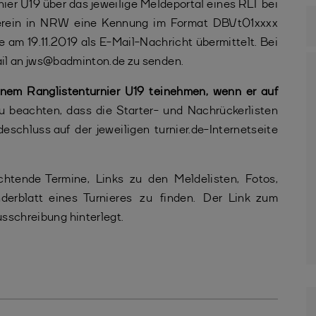
ier U19 über das jeweilige Meldeportal eines RLT bei
r Verein in NRW eine Kennung im Format DBVt01xxxx
am 19.11.2019 als E-Mail-Nachricht übermittelt. Bei
Mail an jws@badminton.de zu senden.
einem Ranglistenturnier U19 teinehmen, wenn er auf
u beachten, dass die Starter- und Nachrückerlisten
chluss auf der jeweiligen turnier.de-Internetseite
achtende Termine, Links zu den Meldelisten, Fotos,
derblatt eines Turnieres zu finden. Der Link zum
usschreibung hinterlegt.