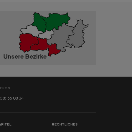
LEFON
08) 36 08 34
APITEL
RECHTLICHES