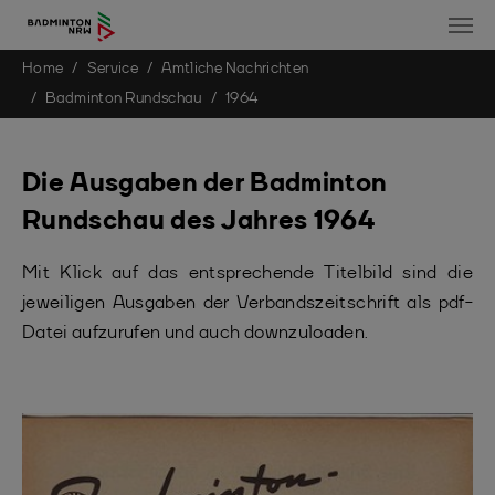
You are here:
Home
Service
Amtliche Nachrichten
Skip to main content
Badminton Rundschau
1964
Die Ausgaben der Badminton
Rundschau des Jahres 1964
Mit Klick auf das entsprechende Titelbild sind die
jeweiligen Ausgaben der Verbandszeitschrift als pdf-
Datei aufzurufen und auch downzuloaden.