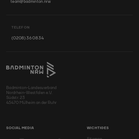
team@badminton.nrw
TELEFON
(0208) 36 08 34
Badminton-Landesverband
Nordrhein-Westfalen e.V.
Südstr. 23
45470 Mülheim an der Ruhr
SOCIAL MEDIA
WICHTIGES