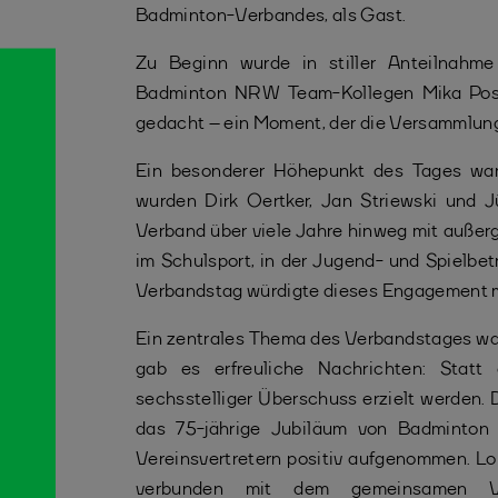
Badminton-Verbandes, als Gast.
Zu Beginn wurde in stiller Anteilnahme
Badminton NRW Team-Kollegen Mika Post
gedacht – ein Moment, der die Versammlun
Ein besonderer Höhepunkt des Tages war
wurden Dirk Oertker, Jan Striewski und 
Verband über viele Jahre hinweg mit auße
im Schulsport, in der Jugend- und Spielbet
Verbandstag würdigte dieses Engagement m
Ein zentrales Thema des Verbandstages war 
gab es erfreuliche Nachrichten: Statt
sechsstelliger Überschuss erzielt werden. 
das 75-jährige Jubiläum von Badminton
Vereinsvertretern positiv aufgenommen. Lob
verbunden mit dem gemeinsamen Vers