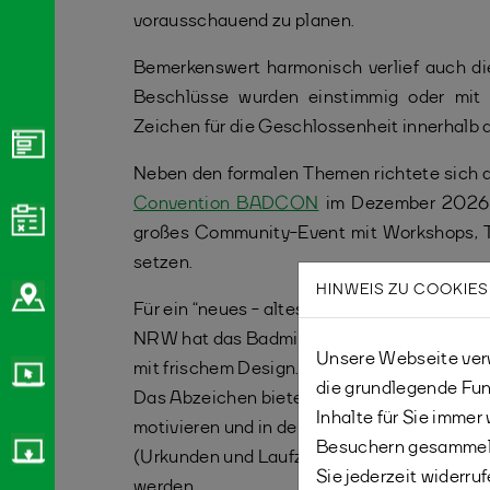
vorausschauend zu planen.
Bemerkenswert harmonisch verlief auch di
Beschlüsse wurden einstimmig oder mit 
Zeichen für die Geschlossenheit innerhalb 
Neben den formalen Themen richtete sich de
Convention BADCON
im Dezember 2026 in
großes Community-Event mit Workshops, T
setzen.
HINWEIS ZU COOKIES
Für ein “neues - altes” Projekt wurde auf d
NRW hat das Badminton-Sportabzeichen kom
Unsere Webseite verw
mit frischem Design.
die grundlegende Fun
Das Abzeichen bietet eine tolle Möglichkei
Inhalte für Sie imme
motivieren und in den Trainings- und Verein
Besuchern gesammelt
(Urkunden und Laufzettel) sind ab sofort er
Sie jederzeit widerru
werden.