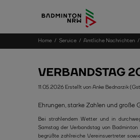
You are here:
Home
Service
Amtliche Nachrichten
Skip to main content
VERBANDSTAG 2
11.05.2026
Erstellt von
Anke Bednarzik (Gst
Ehrungen, starke Zahlen und große
Bei strahlendem Wetter und in durchw
Samstag der Verbandstag von Badminton 
begrüßte zahlreiche Vereinsvertreter sowi