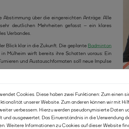
e Abstimmung über die eingereichten Anträge: Alle
sehr deutlichen Mehrheiten gefasst – ein klares
des Verbandes.
r Blick klar in die Zukunft. Die geplante
Badminton
 Mülheim wirft bereits ihre Schatten voraus: Ein
urnieren und Austauschformaten soll neue Impulse
em Verbandstag der Startknopf gedrückt: Badminton
plett neu aufgelegt – modernisiert, praxisnah und
endet Cookies. Diese haben zwei Funktionen: Zum einen sind
ktionalität unserer Website. Zum anderen können wir mit Hil
t, Kinder, Jugendliche und Erwachsene spielerisch zu
r weiter verbessern. Hierzu werden pseudonymisierte Daten 
salltag einzubinden. Die neuen Materialien
 und ausgewertet. Das Einverständnis in die Verwendung d
hältlich und können
hier
kostenpflichtig bestellt
fen. Weitere Informationen zu Cookies auf dieser Website fin