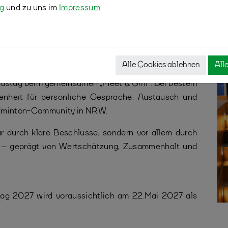
ng
und zu uns im
Impressum
.
nationale Zählweise, Anpassungen im Spielbetrieb
utiert. Dabei wurde deutlich: Der Verband ist bereit,
Ziel, den Sport attraktiver und zukunftsfähig zu
Alle Cookies ablehnen
All
dstag beim gemeinsamen „Meet & Grill“. Bei bestem
enheit für persönliche Gespräche, Austausch und
adminton-Community in NRW.
ur durch klare Beschlüsse, sondern vor allem durch
e – geprägt von Wertschätzung, Zusammenhalt und
tag 2027 wird voraussichtlich am 22.Mai 2027 als