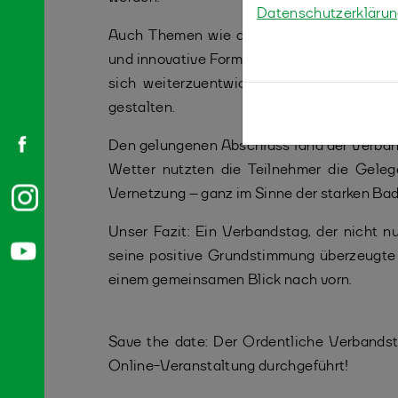
Datenschutzerkläru
Auch Themen wie die mögliche neue inter
und innovative Formate wurden intensiv disk
sich weiterzuentwickeln – immer mit dem 
gestalten.
Den gelungenen Abschluss fand der Verban
Wetter nutzten die Teilnehmer die Geleg
Vernetzung – ganz im Sinne der starken B
Unser Fazit: Ein Verbandstag, der nicht n
seine positive Grundstimmung überzeugt
einem gemeinsamen Blick nach vorn.
Save the date: Der Ordentliche Verbands
Online-Veranstaltung durchgeführt!