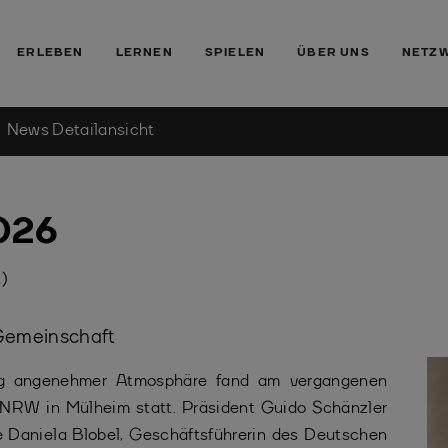
ERLEBEN
LERNEN
SPIELEN
ÜBER UNS
NETZ
News Detailansicht
026
)
 Gemeinschaft
eg angenehmer Atmosphäre fand am vergangenen
NRW in Mülheim statt. Präsident Guido Schänzler
e Daniela Blobel, Geschäftsführerin des Deutschen