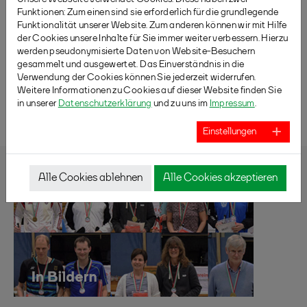
Funktionen: Zum einen sind sie erforderlich für die grundlegende
Funktionalität unserer Website. Zum anderen können wir mit Hilfe
der Cookies unsere Inhalte für Sie immer weiter verbessern. Hierzu
Ele & Paco bei unserem FISU Youthcamp 2025
werden pseudonymisierte Daten von Website-Besuchern
gesammelt und ausgewertet. Das Einverständnis in die
Verwendung der Cookies können Sie jederzeit widerrufen.
Weitere Informationen zu Cookies auf dieser Website finden Sie
ZURÜCK
in unserer
Datenschutzerklärung
und zu uns im
Impressum
.
Einstellungen
Alle Cookies ablehnen
Alle Cookies akzeptieren