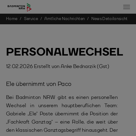
You are here:
Home
Service
Amtliche Nachrichten
News Detailansicht
Skip to main content
PERSONALWECHSEL
12.02.2026
Erstellt von
Anke Bednarzik (Gst)
Ele übernimmt von Paco
Bei Badminton NRW gibt es einen personellen
Wechsel in unserem hauptberuflichen Team:
Gabriele „Ele“ Poste übernimmt die Position der
„Fachkraft Ganztag“ – eine Rolle, die weit über
den klassischen Ganztagsbegriff hinausgeht. Der