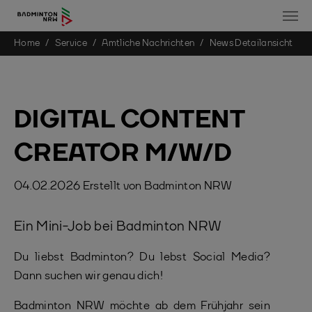
You are here:
Home
Service
Amtliche Nachrichten
News Detailansicht
Skip to main content
DIGITAL CONTENT
CREATOR M/W/D
04.02.2026
Erstellt von
Badminton NRW
Ein Mini-Job bei Badminton NRW
Du liebst Badminton? Du lebst Social Media?
Dann suchen wir genau dich!
Badminton NRW möchte ab dem Frühjahr sein