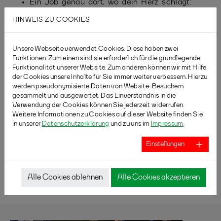
Ein Job genau dort, wo dein Herz schlägt:
mitten in der Badminton-Community
HINWEIS ZU COOKIES
Interesse?
Unsere Webseite verwendet Cookies. Diese haben zwei
Dann freuen wir uns auf deine kurze Bewerbung –
Funktionen: Zum einen sind sie erforderlich für die grundlegende
gerne mit Beispielen deiner bisherigen Social-
Funktionalität unserer Website. Zum anderen können wir mit Hilfe
Media-Arbeit – an
der Cookies unsere Inhalte für Sie immer weiter verbessern. Hierzu
werden pseudonymisierte Daten von Website-Besuchern
bewerbungen(at)badminton.nrw
gesammelt und ausgewertet. Das Einverständnis in die
Verwendung der Cookies können Sie jederzeit widerrufen.
Weitere Informationen zu Cookies auf dieser Website finden Sie
in unserer
Datenschutzerklärung
und zu uns im
Impressum
.
Einstellungen
ZURÜCK
Alle Cookies ablehnen
Alle Cookies akzeptieren