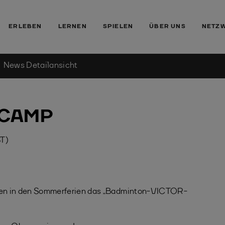
ERLEBEN
LERNEN
SPIELEN
ÜBER UNS
NETZ
News Detailansicht
RCAMP
ST)
Jahren in den Sommerferien das „Badminton-VICTOR-