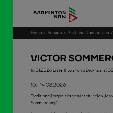
You are here:
Home
Service
Amtliche Nachrichten
Skip to main content
VICTOR SOMME
16.01.2026
Erstellt von
Tanja Dickmann (G
10.- 14.08.2026
Traditionell organisieren wir seit vielen 
Sommercamp“.