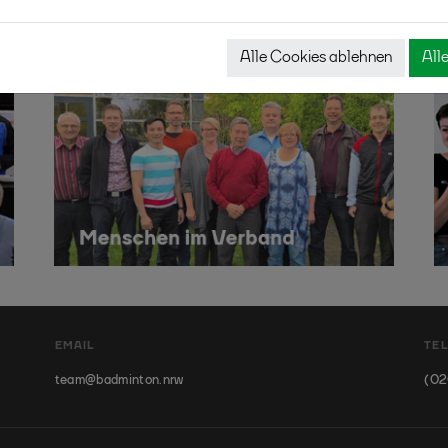
Alle Cookies ablehnen
All
EMAIL
TE
team@badminton.nrw
(02