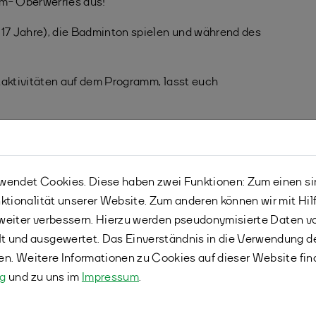
mm- Oberwerries aus!
 17 Jahre), die Badminton spielen und während des
taktivitäten auf dem Programm, lasst euch
.- 14.08.2026 VICTOR Sommercamp
gung!
endet Cookies. Diese haben zwei Funktionen: Zum einen sind
ktionalität unserer Website. Zum anderen können wir mit Hil
r weiter verbessern. Hierzu werden pseudonymisierte Daten 
 und ausgewertet. Das Einverständnis in die Verwendung d
fen. Weitere Informationen zu Cookies auf dieser Website fin
ng
und zu uns im
Impressum
.