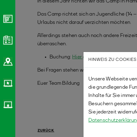
In diesem Jahr richten wir das Camp in Ha
Das Camp richtet sich an Jugendliche (14 –
Urlaubs nicht darauf verzichten möchten.
Allerdings stehen auch noch andere Freizei
überraschen.
Buchung:
Hier gehts zur Buchung 10
HINWEIS ZU COOKIES
Bei Fragen stehen wir euch gerne zur Verfü
Unsere Webseite verw
Euer Team Bildung
die grundlegende Fun
Inhalte für Sie imme
Besuchern gesammelt
Sie jederzeit widerru
Datenschutzerkläru
ZURÜCK