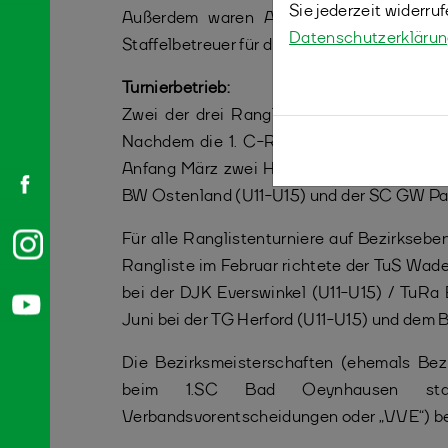
Sie jederzeit widerru
Außerdem waren Alexander Rütz, Floria
Datenschutzerkläru
Staffelbetreuer für die reibungslose Abwick
Turnierbetrieb:
Zwei der drei Ranglistenturniere auf Ver
Nachdem die 1. C-RLT noch in Mülheim an
Anfang März zwei Hallen für die 2. C-RLT z
BW Ostenland (U11-U15) und der SC GW Pade
Für alle Ranglistenturniere auf Bezirksebe
Rangliste im Februar richtete der TuS Wade
bei der DJK Everswinkel (U11-U15) / TuRa 
Juni bei der TG Herford (U11-U15) und dem 
Die Bezirksmeisterschaften (ehemals Bez
beim 1.SC Bad Oeynhausen statt,
Verbandsvorentscheidungen oder „VVE“) b