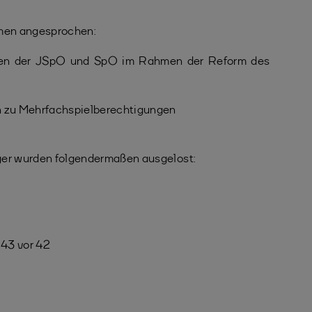
men angesprochen:
gen der JSpO und SpO im Rahmen der Reform des
n zu Mehrfachspielberechtigungen
ger wurden folgendermaßen ausgelost:
r 43 vor 42