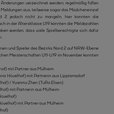
 Änderungen verzeichnet werden; regelmäßig fallen
Meldungen aus, teilweise sogar das Mädcheneinzel
rd 2 jedoch nicht zu mangeln, hier konnten die
Auch in der Altersklasse U19 könnten die Meldezahlen
ben werden, dass viele Spielberechtigte sich dafür
n.
nnen und Spieler des Bezirks Nord 2 auf NRW-Ebene
schen Meisterschaften U11-U19 im November konnten
hof) mit Partner aus Mülheim
önix Hövelhof) mit Partnerin aus Lippramsdorf
velhof) / Yuanmo Zhen (TuRa Elsen)
hof) mit Partnerin aus Mülheim
Hövelhof)
Hövelhof) mit Partner aus Mülheim
lhof)