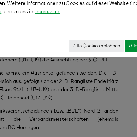
fen. Weitere Informationen zu Cookies auf dieser Website fin
n Glose, Jan Striewski und Henning Schade als
ng
und zu uns im
Impressum
.
lung des U19-Spielbetriebs verantwortlich.
bandsebene wurden im Bezirk Nord 2 ausgerichtet.
 der Ruhr stattfand, konnte der SC GW Paderborn
Alle Cookies ablehnen
All
ur Verfügung stellen. Ende Mai teilten sich der SC
rborn (U17-U19) die Ausrichtung der 3. C-RLT.
ne konnte ein Ausrichter gefunden werden. Die 1. D-
rsloh aus, gefolgt von der 2. D-Rangliste Ende März
Elsen 94/11 (U17-U19) und der 3. D-Rangliste Mitte
BC Herscheid (U17-U19).
irksvorentscheidungen bzw. „BVE“) Nord 2 fanden
 die Verbandsmeisterschaften (ehemals
eim BC Herringen.