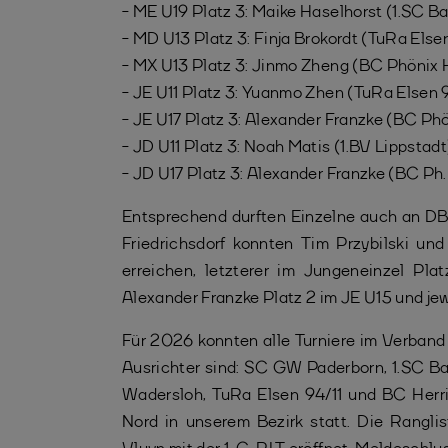
- ME U19 Platz 3: Maike Haselhorst (1.SC 
- MD U13 Platz 3: Finja Brokordt (TuRa Else
- MX U13 Platz 3: Jinmo Zheng (BC Phönix 
- JE U11 Platz 3: Yuanmo Zhen (TuRa Elsen 9
- JE U17 Platz 3: Alexander Franzke (BC Ph
- JD U11 Platz 3: Noah Matis (1.BV Lippsta
- JD U17 Platz 3: Alexander Franzke (BC Ph
Entsprechend durften Einzelne auch an DBV
Friedrichsdorf konnten Tim Przybilski u
erreichen, letzterer im Jungeneinzel Pl
Alexander Franzke Platz 2 im JE U15 und jew
Für 2026 konnten alle Turniere im Verband
Ausrichter sind: SC GW Paderborn, 1.SC 
Wadersloh, TuRa Elsen 94/11 und BC Herri
Nord in unserem Bezirk statt. Die Rangli