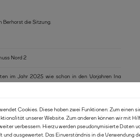
 Berhorst die Sitzung.
huss Nord 2
ten im Jahr 2025 wie schon in den Vorjahren Ina
ning Schade und der Unterzeichner.
ohne Jugendvertretungen 2025 erstmals wieder eine
leich vier Spielerinnen und Spieler hatten sich im
endet Cookies. Diese haben zwei Funktionen: Zum einen sind
e September zur Wahl stellen lassen. Am meisten
ktionalität unserer Website. Zum anderen können wir mit Hil
teo Reuter vom BC Herringen, die den BJA bis zur
r weiter verbessern. Hierzu werden pseudonymisierte Daten 
 und ausgewertet. Das Einverständnis in die Verwendung d