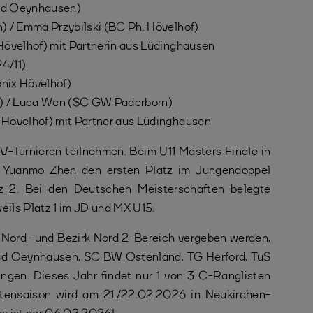
Bad Oeynhausen)
n) / Emma Przybilski (BC Ph. Hövelhof)
Hövelhof) mit Partnerin aus Lüdinghausen
4/11)
önix Hövelhof)
dt) / Luca Wen (SC GW Paderborn)
. Hövelhof) mit Partner aus Lüdinghausen
-Turnieren teilnehmen. Beim U11 Masters Finale in
nd Yuanmo Zhen den ersten Platz im Jungendoppel
atz 2. Bei den Deutschen Meisterschaften belegte
eils Platz 1 im JD und MX U15.
 Nord- und Bezirk Nord 2-Bereich vergeben werden,
Bad Oeynhausen, SC BW Ostenland, TG Herford, TuS
ngen. Dieses Jahr findet nur 1 von 3 C-Ranglisten
stensaison wird am 21./22.02.2026 in Neukirchen-