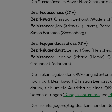
Die Ausschüsse im Bezirk Nord 2 setzen si
Bezirksausschuss (O19)
Bezirkswart:
Christian Berhorst (Wadersloh
Beisitzende:
Jan Striewski (Hamm), Bernd 
Simon Berheide (Sassenberg)
Bezirksjugendausschuss (U19)
Bezirksjugendwart
, Lennart Sieg (Herschei
Beisitzende:
Henning Schade (Hamm), Günte
Graupner (Paderborn)
Die Bekanntgabe der O19-Ranglistenturnie
noch läuft. Bezirkswart Christian Berhorst
darum, sich um die Ausrichtung eines O19
Veranstaltungen (
Ranglistenturniere
und
M
Der Bezirks(jugend)tag des kommenden Ja