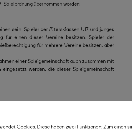
 DBV-Spielordnung übernommen worden:
inen sein. Spieler der Altersklassen U17 und jünger,
g für einen dieser Vereine besitzen. Spieler der
ielberechtigung für mehrere Vereine besitzen, aber
Rahmen einer Spielgemeinschaft auch zusammen mit
 eingesetzt werden, die dieser Spielgemeinschaft
luss gefasst, die Änderungen der DBV-Spielordnung
pielbetrieb von Badminton NRW umzusetzen, um für
bsbedingungen zu gewährleisten. Es ist jedoch ab
endet Cookies. Diese haben zwei Funktionen: Zum einen sind