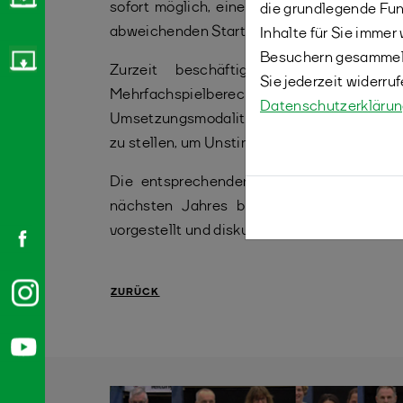
sofort möglich, eine Spielberechtigung n
die grundlegende Fun
abweichenden Startdatum für den Ligaspiel
Inhalte für Sie imme
Besuchern gesammelt
Zurzeit beschäftigt sich eine Arb
Sie jederzeit widerru
Mehrfachspielberechtigung für das
Datenschutzerkläru
Umsetzungsmodalitäten. Zudem ist gepl
zu stellen, um Unstimmigkeiten des Beschlu
Die entsprechenden Änderungen in der 
nächsten Jahres bei den Bezirks(-jugend
vorgestellt und diskutiert werden. (ABE)
ZURÜCK