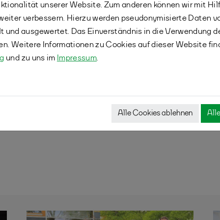
ach den Regeln gem. §4 Ziff. 2 DBV-SpO, mit einem
ktionalität unserer Website. Zum anderen können wir mit Hil
betrieb (15.04.2026) zu beantragen.
r weiter verbessern. Hierzu werden pseudonymisierte Daten 
 und ausgewertet. Das Einverständnis in die Verwendung d
eitsgruppe Spielbetrieb mit dem Thema der
fen. Weitere Informationen zu Cookies auf dieser Website fin
 Verbandsgebiet von Badminton NRW und den
ng
und zu uns im
Impressum
.
ant, zum DBV-Verbandstag 2026 Änderungsanträge
sses zu bereinigen.
Spielordnung von Badminton NRW sollen Anfang
)tagen, also frühzeitig vor der Saison 2026/27,
Alle Cookies ablehnen
All