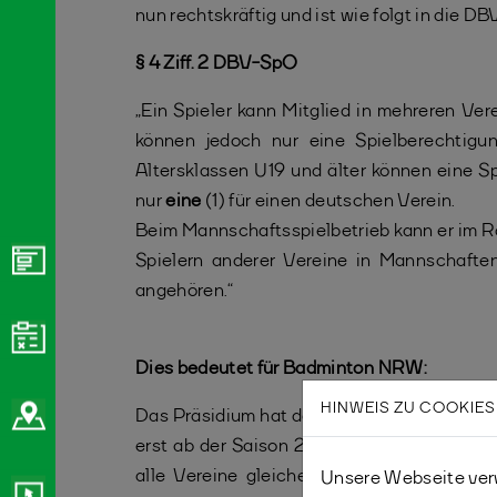
nun rechtskräftig und ist wie folgt in die
§ 4 Ziff. 2 DBV-SpO
„Ein Spieler kann Mitglied in mehreren Vere
können jedoch nur eine Spielberechtigun
Altersklassen U19 und älter können eine Sp
nur
eine
(1) für einen deutschen Verein.
Beim Mannschaftsspielbetrieb kann er im 
Spielern anderer Vereine in Mannschaften
angehören.“
Dies bedeutet für Badminton NRW:
HINWEIS ZU COOKIES
Das Präsidium hat den einstimmigen Besch
erst ab der Saison 2026/27 für den Ligas
alle Vereine gleiche und faire Wettbewer
Unsere Webseite verw