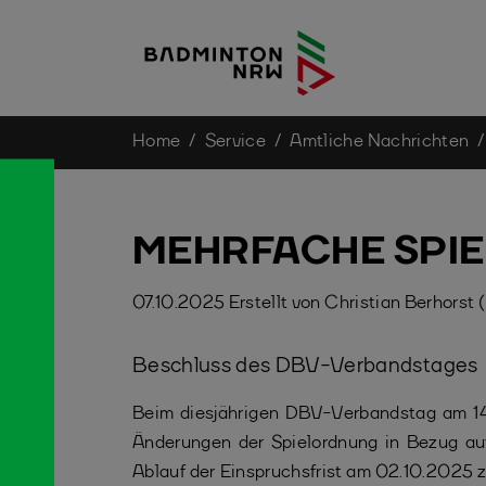
You are here:
Home
Service
Amtliche Nachrichten
Skip to main content
MEHRFACHE SPI
07.10.2025
Erstellt von
Christian Berhorst 
Beschluss des DBV-Verbandstages
Beim diesjährigen DBV-Verbandstag am 1
Änderungen der Spielordnung in Bezug au
Ablauf der Einspruchsfrist am 02.10.2025 