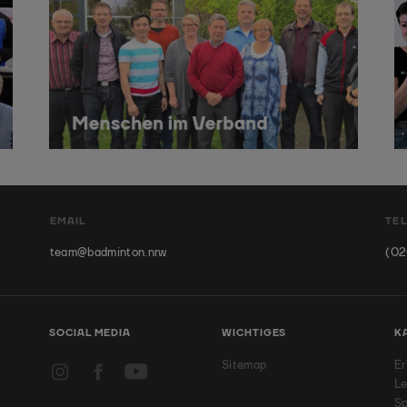
EMAIL
TE
team@badminton.nrw
(02
SOCIAL MEDIA
WICHTIGES
K
Sitemap
Er
Le
Sp