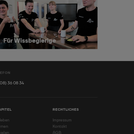
LEFON
08) 36 08 34
APITEL
RECHTLICHES
leben
Impressum
rnen
Kontakt
ielen
AGB