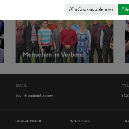
Alle Cookies ablehnen
All
EMAIL
TE
team@badminton.nrw
(02
SOCIAL MEDIA
WICHTIGES
K