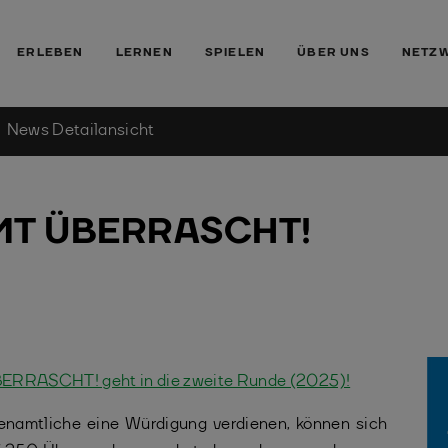
ERLEBEN
LERNEN
SPIELEN
ÜBER UNS
NETZ
News Detailansicht
T ÜBERRASCHT!
RASCHT! geht in die zweite Runde (2025)!
renamtliche eine Würdigung verdienen, können sich