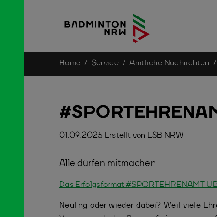
You are here:
Home
Service
Amtliche Nachrichten
Skip to main content
#SPORTEHRENAM
01.09.2025
Erstellt von
LSB NRW
Alle dürfen mitmachen
Das Erfolgsformat #SPORTEHRENAMT ÜBER
Neuling oder wieder dabei? Weil viele Eh