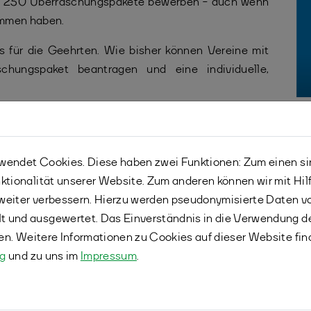
uf 250 Überraschungspakete bewerben - auch wenn
nommen haben.
 für die Geehrten. Wie bisher können Vereine mit
schungspaket beantragen und eine individuelle,
25 unterstützt WestLotto erneut unsere Aktion mit
ies als Sponsor.
endet Cookies. Diese haben zwei Funktionen: Zum einen sind
ner einfachen und liebevollen Idee schon viele
ktionalität unserer Website. Zum anderen können wir mit Hil
Ehrenamtlern zu ihrem Moment!
r weiter verbessern. Hierzu werden pseudonymisierte Daten 
kanzlei des Landes Nordrhein-Westfalen
 und ausgewertet. Das Einverständnis in die Verwendung d
fen. Weitere Informationen zu Cookies auf dieser Website fin
ng
und zu uns im
Impressum
.