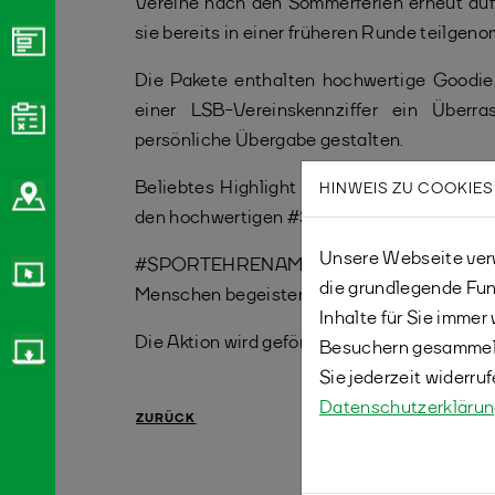
Vereine nach den Sommerferien erneut a
sie bereits in einer früheren Runde teilge
Die Pakete enthalten hochwertige Goodies
einer LSB-Vereinskennziffer ein Überra
persönliche Übergabe gestalten.
Beliebtes Highlight wieder dabei: Auch 20
HINWEIS ZU COOKIES
den hochwertigen #SPORTEHRENAMT-Hood
Unsere Webseite verw
#SPORTEHRENAMT ÜBERRASCHT! hat mit sei
die grundlegende Fun
Menschen begeistert. Verhelft verdienten 
Inhalte für Sie imme
Die Aktion wird gefördert durch die Staats
Besuchern gesammelt
Sie jederzeit widerru
Datenschutzerkläru
ZURÜCK