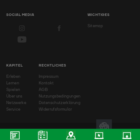
SOCIAL MEDIA
WICHTIGES
Sitemap
KAPITEL
RECHTLICHES
Erleben
Impressum
Lernen
Kontakt
Spielen
AGB
Über uns
Nutzungsbedingungen
Netzwerke
Datenschutzerklärung
Service
Widerrufsformular
© 2026 - Badminton-Landesverband NRW e.V.