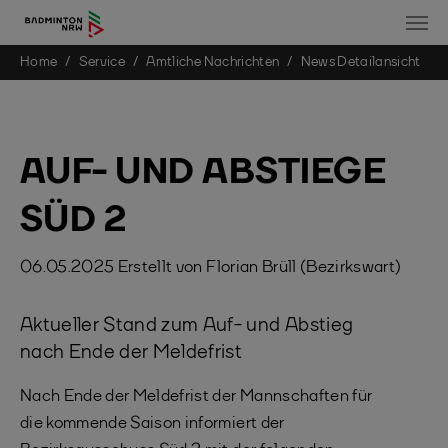
You are here:
Home
Service
Amtliche Nachrichten
News Detailansicht
Skip to main content
AUF- UND ABSTIEGE
SÜD 2
06.05.2025
Erstellt von
Florian Brüll (Bezirkswart)
Aktueller Stand zum Auf- und Abstieg
nach Ende der Meldefrist
Nach Ende der Meldefrist der Mannschaften für
die kommende Saison informiert der