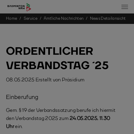
You are here:
Home
Service
Amtliche Nachrichten
News Detailansicht
Skip to main content
ORDENTLICHER
VERBANDSTAG ´25
08.05.2025
Erstellt von
Präsidium
Einberufung
Gem. § 19 der Verbandssatzung berufe ich hiermit
den Verbandstag 2025 zum
24.05.2025, 11.30
Uhr
ein.