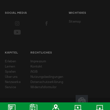
SOCIAL MEDIA
WICHTIGES
Sitemap
KAPITEL
RECHTLICHES
Erleben
Impressum
Lernen
Kontakt
Spielen
AGB
Über uns
Nutzungsbedingungen
Netzwerke
Datenschutzerklärung
Service
Widerrufsformular
© 2026 - Badminton-Landesverband NRW e.V.