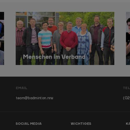
EMAIL
TE
team@badminton.nrw
(02
SOCIAL MEDIA
WICHTIGES
K