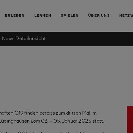
ERLEBEN
LERNEN
SPIELEN
ÜBER UNS
NETZ
News Detailansicht
n
ften O19 finden bereits zum dritten Mal im
Lüdinghausen vom 03. – 05. Januar 2025 statt.