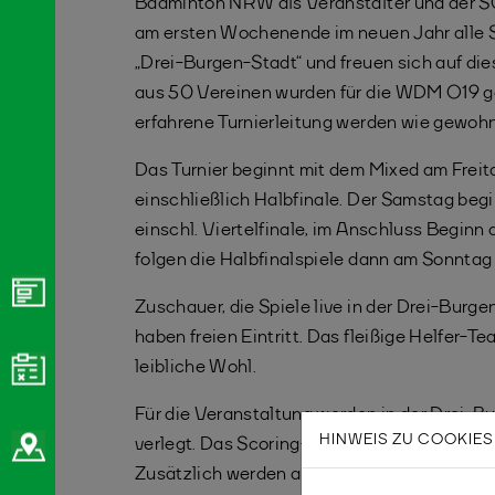
Badminton NRW als Veranstalter und der S
am ersten Wochenende im neuen Jahr alle Spi
„Drei-Burgen-Stadt“ und freuen sich auf di
aus 50 Vereinen wurden für die WDM O19 gem
erfahrene Turnierleitung werden wie gewohnt
Das Turnier beginnt mit dem Mixed am Freita
einschließlich Halbfinale. Der Samstag begi
einschl. Viertelfinale, im Anschluss Beginn
folgen die Halbfinalspiele dann am Sonntag 
Zuschauer, die Spiele live in der Drei-Bu
haben freien Eintritt. Das fleißige Helfer-Te
leibliche Wohl.
Für die Veranstaltung werden in der Drei-
HINWEIS ZU COOKIES
verlegt. Das Scoring-System mit Großmonitor
Zusätzlich werden aktuelle Ergebnisse auf 