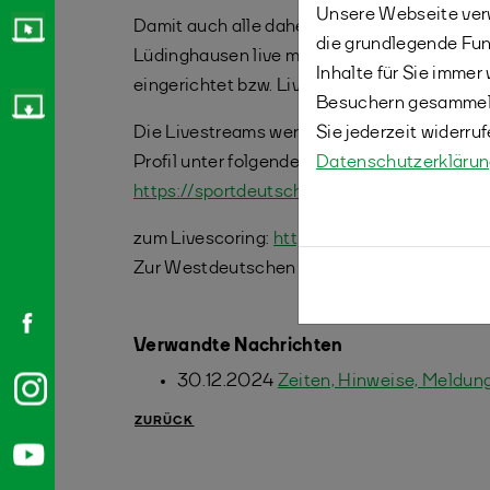
Unsere Webseite verw
Damit auch alle daheimgebliebenen Badmin
die grundlegende Fun
Lüdinghausen live miterleben können, wird 
Inhalte für Sie imme
eingerichtet bzw. Livescoring von allen 6 Fe
Besuchern gesammelt
Die Livestreams werden über sportdeutschla
Sie jederzeit widerru
Profil unter folgendem Link abgerufen werd
Datenschutzerkläru
https://sportdeutschland.tv/sc-union-lued
zum Livescoring:
https://wdmo19.de
Zur Westdeutschen Meisterschaft O19 202
Verwandte Nachrichten
30.12.2024
Zeiten, Hinweise, Meldu
ZURÜCK