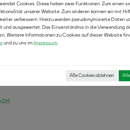
endet Cookies. Diese haben zwei Funktionen: Zum einen sind
tonfans Spiele aus der Drei-Burgen-Stadt
ktionalität unserer Website. Zum anderen können wir mit Hil
während des gesamten Turniers ein Livestream
r weiter verbessern. Hierzu werden pseudonymisierte Daten 
ldern.
 und ausgewertet. Das Einverständnis in die Verwendung d
nd.tv übertragen. Eine Übersicht kann über unser
fen. Weitere Informationen zu Cookies auf dieser Website fin
en:
ng
und zu uns im
Impressum
.
inghausen
5 bei:
Turnier.de
Alle Cookies ablehnen
All
ng DM