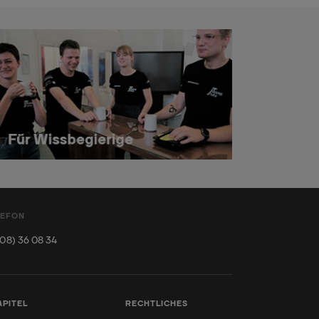
LEFON
08) 36 08 34
APITEL
RECHTLICHES