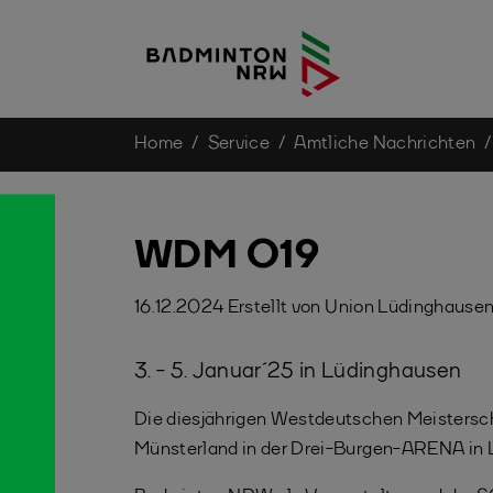
You are here:
Home
Service
Amtliche Nachrichten
Skip to main content
WDM O19
16.12.2024
Erstellt von
Union Lüdinghause
3. - 5. Januar´25 in Lüdinghausen
Die diesjährigen Westdeutschen Meisterscha
Münsterland in der Drei-Burgen-ARENA in 