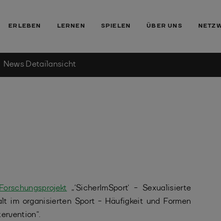
ERLEBEN
LERNEN
SPIELEN
ÜBER UNS
NETZ
News Detailansicht
Forschungsprojekt
„‘SicherImSport‘ - Sexualisierte
t im organisierten Sport - Häufigkeit und Formen
ervention“.