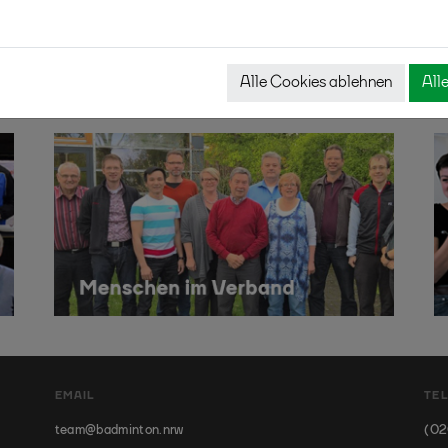
Alle Cookies ablehnen
All
EMAIL
TE
team@badminton.nrw
(02