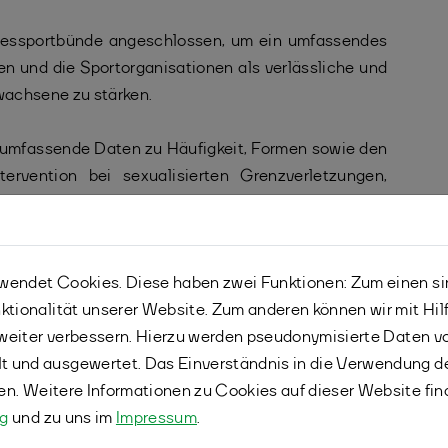
ndessportbünde angeschlossen, um ein umfassendes
ten und die Sportorganisationen als verlässliche und
rwachsene zu stärken.
, umfassende Daten zu Häufigkeit, Formen sowie den
rvention bei sexualisierten Grenzverletzungen,
port zu erheben. Die Online-Befragung wird von der
Universitätsklinikum Ulm durchgeführt.
 leiten
diesen Link zum Online-Fragebogen
an Ihre
endet Cookies. Diese haben zwei Funktionen: Zum einen sind
ktionalität unserer Website. Zum anderen können wir mit Hil
r weiter verbessern. Hierzu werden pseudonymisierte Daten 
ist bis Ende August möglich. Danke für Ihre
 und ausgewertet. Das Einverständnis in die Verwendung d
fen. Weitere Informationen zu Cookies auf dieser Website fin
ng
und zu uns im
Impressum
.