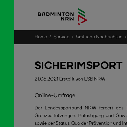
You are here:
Home
Service
Amtliche Nachrichten
Skip to main content
SICHERIMSPORT
21.06.2021
Erstellt von
LSB NRW
Online-Umfrage
Der Landessportbund NRW fördert das
Grenzverletzungen, Belästigung und Gewal
sowie der Status Quo der Prävention und Int