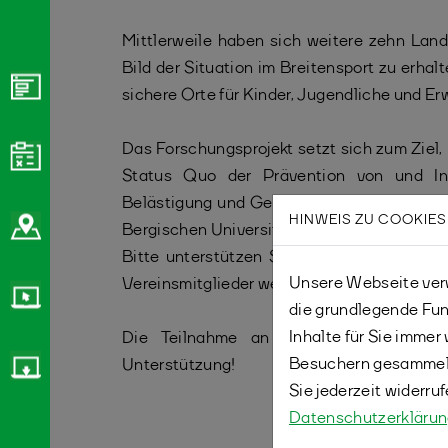
Mittlerweile haben sich weitere zehn La
Bild der Situation im Breitensport zu erhal
sichere Orte für Kinder, Jugendliche und E
Das Forschungsprojekt setzt sich zum Ziel
Status Quo der Prävention von und Inte
Belästigung und Gewalt im organisierten S
HINWEIS ZU COOKIES
Bergischen Universität Wuppertal und dem 
Bitte unterstützen Sie diese Umfrage und
Unsere Webseite verw
Vereinsmitglieder weiter.
die grundlegende Fun
Inhalte für Sie imme
Die Teilnahme an der Online-Umfrage 
Besuchern gesammelt
Unterstützung!
Sie jederzeit widerru
Datenschutzerkläru