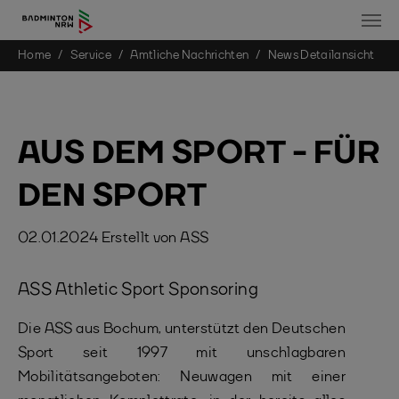
You are here:
Home
Service
Amtliche Nachrichten
News Detailansicht
Skip to main content
AUS DEM SPORT - FÜR
DEN SPORT
02.01.2024
Erstellt von
ASS
ASS Athletic Sport Sponsoring
Die ASS aus Bochum, unterstützt den Deutschen
Sport seit 1997 mit unschlagbaren
Mobilitätsangeboten: Neuwagen mit einer